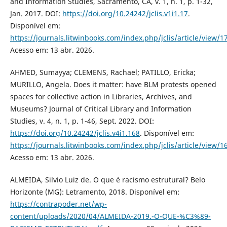
and Information Studies, Sacramento, CA, v. 1, n. 1, p. 1-32,
Jan. 2017. DOI:
https://doi.org/10.24242/jclis.v1i1.17
.
Disponível em:
https://journals.litwinbooks.com/index.php/jclis/article/view/1
Acesso em: 13 abr. 2026.
AHMED, Sumayya; CLEMENS, Rachael; PATILLO, Ericka;
MURILLO, Angela. Does it matter: have BLM protests opened
spaces for collective action in Libraries, Archives, and
Museums? Journal of Critical Library and Information
Studies, v. 4, n. 1, p. 1-46, Sept. 2022. DOI:
https://doi.org/10.24242/jclis.v4i1.168
. Disponível em:
https://journals.litwinbooks.com/index.php/jclis/article/view/1
Acesso em: 13 abr. 2026.
ALMEIDA, Silvio Luiz de. O que é racismo estrutural? Belo
Horizonte (MG): Letramento, 2018. Disponível em:
https://contrapoder.net/wp-
content/uploads/2020/04/ALMEIDA-2019.-O-QUE-%C3%89-