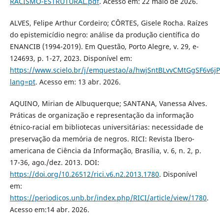
RACISMO-ESTRUTURAL.pdf
. Acesso em: 22 maio de 2026.
ALVES, Felipe Arthur Cordeiro; CÔRTES, Gisele Rocha. Raízes
do epistemicídio negro: análise da produção científica do
ENANCIB (1994-2019). Em Questão, Porto Alegre, v. 29, e-
124693, p. 1-27, 2023. Disponível em:
https://www.scielo.br/j/emquestao/a/hwjSntBLvvCMtGgSF6v6jP
lang=pt
. Acesso em: 13 abr. 2026.
AQUINO, Mirian de Albuquerque; SANTANA, Vanessa Alves.
Práticas de organização e representação da informação
étnico-racial em bibliotecas universitárias: necessidade de
preservação da memória de negros. RICI: Revista Ibero-
americana de Ciência da Informação, Brasília, v. 6, n. 2, p.
17-36, ago./dez. 2013. DOI:
https://doi.org/10.26512/rici.v6.n2.2013.1780
. Disponível
em:
https://periodicos.unb.br/index.php/RICI/article/view/1780
.
Acesso em:14 abr. 2026.