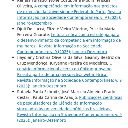
Renata Furtado, Ivone Costa, Ana Moura, Priscila
Oliveira,
A competência em informação nos projetos
de extensão da Universidade Federal do Pará
,
Revista
Informação na Sociedade Contemporânea: v. 9 (2025):
Janeiro-Dezembro
Djuli De Lucca, Elizete Vieira Vitorino, Priscila Maria
Ferreira Guarate,
Leitura crítica como estratégia para
o desenvolvimento da competência em informação de
mulheres
,
Revista Informação na Sociedade
Contemporânea: v. 9 (2025): Janeiro-Dezembro
Ilaydiany Cristina Oliveira da Silva, Geanny Beatriz da
Cruz Mendonça, Iuryanne Pereira de Medeiros,
O
cenário informacional acerca da Chikungunya no
Brasil a partir de uma perspectiva webmétrica
,
Revista Informação na Sociedade Contemporânea: v. 9
(2025): Janeiro-Dezembro
Rafaela Paula Schmitz, José Marcelo Almeida Prado
Cestari, Paula Carina de Araújo,
Publicações científicas
de pesquisadores da Ciência da Informação
vinculados às universidades públicas brasileiras
,
Revista Informação na Sociedade Contemporânea: v. 9
(2025): Janeiro-Dezembro