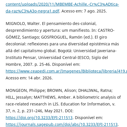
content/uploads/2020/11/MBEMBE-Achille.-Cr%C3%ADtica-
da-raz%C3%A3o-negra1.pdf
. Acesso em: 7 ago. 2025.
MIGNOLO, Walter. El pensamiento des-colonial,
desprendimiento y apertura: um manifiesto. In: CASTRO-
GÓMEZ, Santiago; GOSFROGUEL, Ramón (ed.). El giro
decolonial: reflexiones para una diversidad epistémica más
allá del capitalismo global. Bogotá: Universidad Javeriana-
Instituto Pensar, Universidad Central-IESCO, Siglo del
Hombre, 2007. p. 25-46. Disponível em:
https://www.ceapedi.com.ar/Imagenes/Biblioteca/libreria/419.
Acesso em: 14 abr. 2026.
MONGEON, Philippe; BROWN, Alison; DHALIWAL, Ratna;
HILL, Jessalyn; MATTHEWS, Amber. A bibliometric analysis of
race-related research in LIS. Education for Information, v.
37, n. 2, p. 231–246, May 2021. DOI:
https://doi.org/10.3233/EFI-211513
. Disponível em:
https://journals.sagepub.com/doi/abs/10.3233/EFI-211513
.