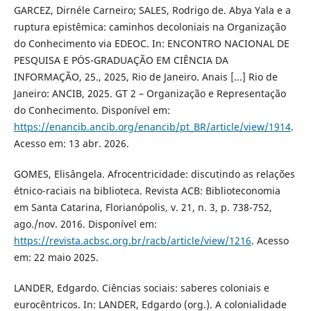
GARCEZ, Dirnéle Carneiro; SALES, Rodrigo de. Abya Yala e a
ruptura epistêmica: caminhos decoloniais na Organização
do Conhecimento via EDEOC. In: ENCONTRO NACIONAL DE
PESQUISA E PÓS-GRADUAÇÃO EM CIÊNCIA DA
INFORMAÇÃO, 25., 2025, Rio de Janeiro. Anais [...] Rio de
Janeiro: ANCIB, 2025. GT 2 – Organização e Representação
do Conhecimento. Disponível em:
https://enancib.ancib.org/enancib/pt_BR/article/view/1914
.
Acesso em: 13 abr. 2026.
GOMES, Elisângela. Afrocentricidade: discutindo as relações
étnico-raciais na biblioteca. Revista ACB: Biblioteconomia
em Santa Catarina, Florianópolis, v. 21, n. 3, p. 738-752,
ago./nov. 2016. Disponível em:
https://revista.acbsc.org.br/racb/article/view/1216
. Acesso
em: 22 maio 2025.
LANDER, Edgardo. Ciências sociais: saberes coloniais e
eurocêntricos. In: LANDER, Edgardo (org.). A colonialidade