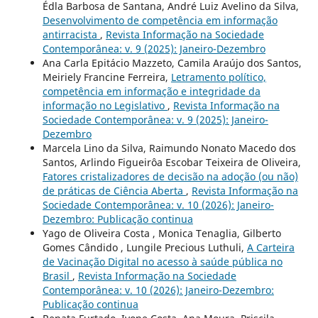
Édla Barbosa de Santana, André Luiz Avelino da Silva,
Desenvolvimento de competência em informação
antirracista
,
Revista Informação na Sociedade
Contemporânea: v. 9 (2025): Janeiro-Dezembro
Ana Carla Epitácio Mazzeto, Camila Araújo dos Santos,
Meiriely Francine Ferreira,
Letramento político,
competência em informação e integridade da
informação no Legislativo
,
Revista Informação na
Sociedade Contemporânea: v. 9 (2025): Janeiro-
Dezembro
Marcela Lino da Silva, Raimundo Nonato Macedo dos
Santos, Arlindo Figueirôa Escobar Teixeira de Oliveira,
Fatores cristalizadores de decisão na adoção (ou não)
de práticas de Ciência Aberta
,
Revista Informação na
Sociedade Contemporânea: v. 10 (2026): Janeiro-
Dezembro: Publicação continua
Yago de Oliveira Costa , Monica Tenaglia, Gilberto
Gomes Cândido , Lungile Precious Luthuli,
A Carteira
de Vacinação Digital no acesso à saúde pública no
Brasil
,
Revista Informação na Sociedade
Contemporânea: v. 10 (2026): Janeiro-Dezembro:
Publicação continua