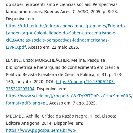
do saber: eurocentrismo e ciências sociais. Perspectivas
latino-americanas. Buenos Aires: CLACSO, 2005. p. 8–23.
Disponível em:
https://ufrb.edu.br/educacaodocampocfp/images/Edgardo-
Lander-org-A-Colonialidade-do-Saber-eurocentrismo-e-
ciC3AAncias-sociais-perspectivas-latinoamericanas-
LIVRO.pdf
. Acesso em: 22 maio 2025.
LENINE, Enzo; MÖRSCHBÄCHER, Melina. Pesquisa
bibliométrica e hierarquias do conhecimento em Ciência
Política. Revista Brasileira de Ciência Política, n. 31, p. 123-
160, jan./abr. 2020. DOI:
https://doi.org/10.1590/0103-
335220203104
. Disponível em:
https://www.scielo.br/j/rbcpol/a/WzTqX8TDbPszCHhcSmm6ftS/
format=pdf&lang=pt
. Acesso em: 7 ago. 2025.
MBEMBE, Achille. Crítica da Razão Negra. 1. ed. Lisboa:
Editora Antígona, 2014. Disponível em:
https://www.ppgcspa.uema.br/wp-