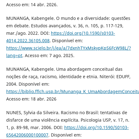
Acesso em: 14 abr. 2026.
MUNANGA, Kabengele. O mundo e a diversidade: questões
em debate. Estudos avançados, v. 36, n. 105, p. 117-129,
mar./ago. 2022. DOI:
https://doi.org/10.1590/s0103-
4014.2022.36105.008
. Disponível em:
https://www.scielo.br/j/ea/a/7dxnhTYxMskypKpS6FcW98L/?
lang=pt
. Acesso em: 7 ago. 2025.
MUNANGA, Kabengele. Uma abordagem conceitual das
noções de raça, racismo, identidade e etnia. Niterói: EDUFF,
2004. Disponível em:
https://biblio.fflch.usp.br/Munanga_K_UmaAbordagemConcei
Acesso em: 18 abr. 2026
NUNES, Sylvia da Silveira. Racismo no Brasil: tentativas de
disfarce de uma violência explícita. Psicologia USP, v. 17, n.
1, p. 89-98, mar. 2006. DOI:
https://doi.org/10.1590/S0103-
65642006000100007
. Disponível em: