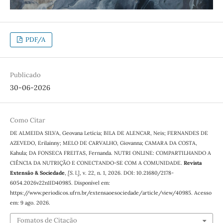
PDF/A
Publicado
30-06-2026
Como Citar
DE ALMEIDA SILVA, Geovana Letícia; BILA DE ALENCAR, Neis; FERNANDES DE
AZEVEDO, Erilainny; MELO DE CARVALHO, Giovanna; CAMARA DA COSTA,
Kahula; DA FONSECA FREITAS, Fernanda. NUTRI ONLINE: COMPARTILHANDO A
CIÊNCIA DA NUTRIÇÃO E CONECTANDO-SE COM A COMUNIDADE.
Revista
Extensão & Sociedade
,
[S. l.]
, v. 22, n. 1, 2026. DOI: 10.21680/2178-
6054.2026v22n1ID40985. Disponível em:
https://www.periodicos.ufrn.br/extensaoesociedade/article/view/40985. Acesso
em: 9 ago. 2026.
Fomatos de Citação