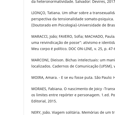
da heteronormatividade. Salvador: Devires, 2017
LIONÇO, Tatiana. Um olhar sobre a transexualida
perspectiva da tensionalidade somato-psiquica. B
(Doutorado em Psicologia)-Universidade de Brasíl
MARACCI, João; FAVERO, Sofia; MACHADO, Paula
uma reivindicação de posse”: ativismo e identi
Meu corpo é político. DOC ON-LINE, v. 25, p. 47-
MARCONI, Dieison. Bichas intelectuais: um mani
localizados. Cadernos de Comunicação (UFSM), v.
MOIRA, Amara. - E se eu fosse puta. São Paulo: 
MORAES, Fabiana. O nascimento de Joicy -Transe
os limites entre repórter e personagem. 1.ed. P
Editorial, 2015.
NERY, João. Viagem solitária. Memórias de um t