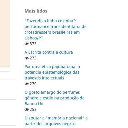
Mais lidos
"Fazendo a linha cdzinha":
performance transidentitária de
crossdressers brasileiras em
Lisboa/PT
373
A Escrita contra a cultura
273
Por uma ética pajubariana: a
potência epistemológica das
travestis intelectuais
270
O gosto amargo do perfume:
gênero e estilo na produção da
Banda Uó
253
Disputar a “memória nacional” a
partir dos arquivos negros