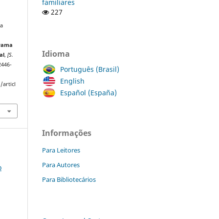
familiares
227
 a
grama
Idioma
al
,
[S.
2446-
Português (Brasil)
English
/articl
Español (España)
Informações
Para Leitores
Para Autores
o
Para Bibliotecários