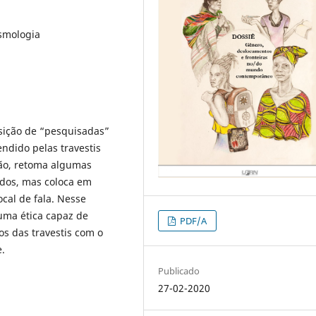
osmologia
sição de “pesquisadas”
ndido pelas travestis
stão, retoma algumas
ados, mas coloca em
ocal de fala. Nesse
 uma ética capaz de
PDF/A
os das travestis com o
e.
Publicado
27-02-2020