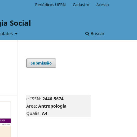
Periódicos UFRN
Cadastro
Acesso
ia Social
plates
Buscar
Submissão
e-ISSN:
2446-5674
Área:
Antropologia
Qualis:
A4