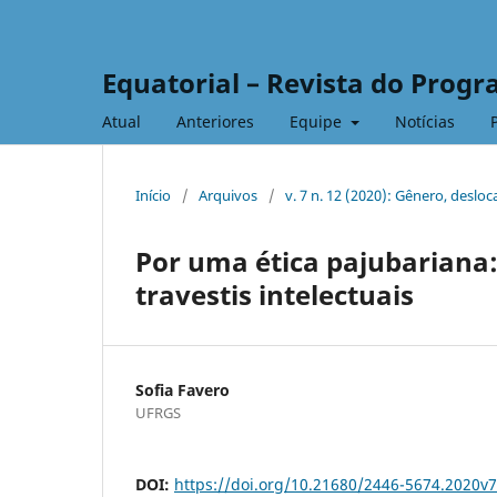
Equatorial – Revista do Prog
Atual
Anteriores
Equipe
Notícias
Início
/
Arquivos
/
v. 7 n. 12 (2020): Gênero, des
Por uma ética pajubariana:
travestis intelectuais
Sofia Favero
UFRGS
DOI:
https://doi.org/10.21680/2446-5674.2020v