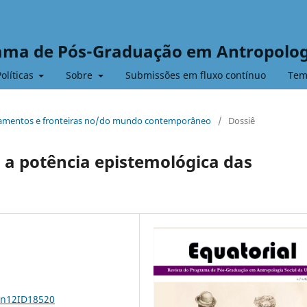
rama de Pós-Graduação em Antropolog
Políticas
Sobre
Submissões em fluxo contínuo
Tem
locamentos e fronteiras no/do mundo contemporâneo
/
Dossiê
 a potência epistemológica das
7n12ID18520