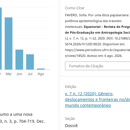
Como Citar
FAVERO, Sofia. Por uma ética pajubariana:
potência epistemológica das travestis
intelectuais.
Equatorial – Revista do Pro
de Pós-Graduação em Antropologia Soci
l.]
, v. 7, n. 12, p. 1–22, 2020. DOI: 10.21680/
5674.2020v7n12ID18520. Disponível em:
https://www.periodicos.ufrn.br/equatorial
e/view/18520. Acesso em: 6 ago. 2026.
Fomatos de Citação
Edição
v. 7 n. 12 (2020): Gênero,
deslocamentos e fronteiras no/d
mundo contemporâneo
 rumo a uma nova
Seção
3, n. 3, p. 704-719, Dec.
Dossiê