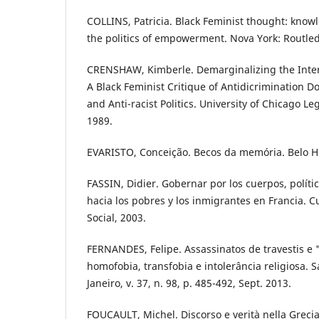
COLLINS, Patricia. Black Feminist thought: kno
the politics of empowerment. Nova York: Routle
CRENSHAW, Kimberle. Demarginalizing the Inter
A Black Feminist Critique of Antidicrimination D
and Anti-racist Politics. University of Chicago Le
1989.
EVARISTO, Conceição. Becos da memória. Belo H
FASSIN, Didier. Gobernar por los cuerpos, polít
hacia los pobres y los inmigrantes en Francia. 
Social, 2003.
FERNANDES, Felipe. Assassinatos de travestis e "
homofobia, transfobia e intolerância religiosa. 
Janeiro, v. 37, n. 98, p. 485-492, Sept. 2013.
FOUCAULT, Michel. Discorso e verità nella Grecia 