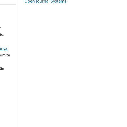
Open Journal Systems
e
ira
ença
ermite
m
ção