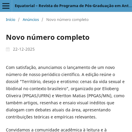
Equatorial – Revista do Programa de Pós-Graduação em Antropologia Social
Início
/
Anúncios
/
Novo número completo
Novo número completo
22-12-2025
Com satisfação, anunciamos o lançamento de um novo
número de nosso periódico científico. A edição reúne o
dossiê "Território, desejo e erotismo: cenas da vida sexual e
libidinal no contexto brasileiro", organizado por Elioberg
Oliveira (PPGAS/UFRN) e Wertton Matias (PPGAS/MN), como
também artigos, resenhas e ensaio visual inéditos que
dialogam com debates atuais da área, apresentando
contribuições teóricas e empíricas relevantes.
Convidamos a comunidade acadêmica à leitura e à