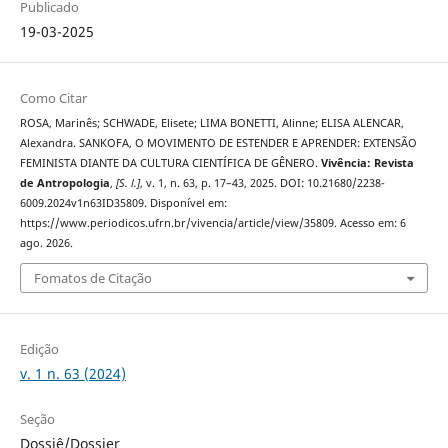
Publicado
19-03-2025
Como Citar
ROSA, Marinês; SCHWADE, Elisete; LIMA BONETTI, Alinne; ELISA ALENCAR,
Alexandra. SANKOFA, O MOVIMENTO DE ESTENDER E APRENDER: EXTENSÃO
FEMINISTA DIANTE DA CULTURA CIENTÍFICA DE GÊNERO.
Vivência: Revista
de Antropologia
,
[S. l.]
, v. 1, n. 63, p. 17–43, 2025. DOI: 10.21680/2238-
6009.2024v1n63ID35809. Disponível em:
https://www.periodicos.ufrn.br/vivencia/article/view/35809. Acesso em: 6
ago. 2026.
Fomatos de Citação
Edição
v. 1 n. 63 (2024)
Seção
Dossiê/Dossier