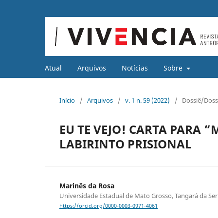
Atual
Arquivos
Notícias
Sobre
Início
/
Arquivos
/
v. 1 n. 59 (2022)
/
Dossiê/Doss
EU TE VEJO! CARTA PARA 
LABIRINTO PRISIONAL
Marinês da Rosa
Universidade Estadual de Mato Grosso, Tangará da Serr
https://orcid.org/0000-0003-0971-4061