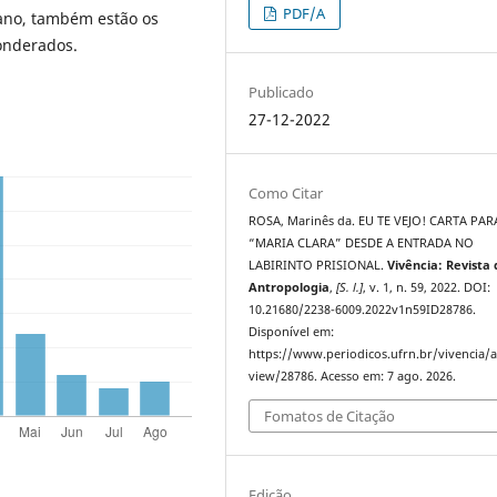
PDF/A
iano, também estão os
onderados.
Publicado
27-12-2022
Como Citar
ROSA, Marinês da. EU TE VEJO! CARTA PAR
“MARIA CLARA” DESDE A ENTRADA NO
LABIRINTO PRISIONAL.
Vivência: Revista
Antropologia
,
[S. l.]
, v. 1, n. 59, 2022. DOI:
10.21680/2238-6009.2022v1n59ID28786.
Disponível em:
https://www.periodicos.ufrn.br/vivencia/ar
view/28786. Acesso em: 7 ago. 2026.
Fomatos de Citação
Edição