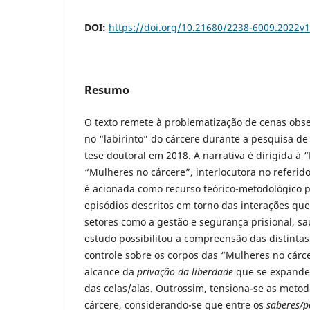
DOI:
https://doi.org/10.21680/2238-6009.2022v
Resumo
O texto remete à problematização de cenas obs
no “labirinto” do cárcere durante a pesquisa de
tese doutoral em 2018. A narrativa é dirigida à 
“Mulheres no cárcere”, interlocutora no referid
é acionada como recurso teórico-metodológico p
episódios descritos em torno das interações qu
setores como a gestão e segurança prisional, saú
estudo possibilitou a compreensão das distintas
controle sobre os corpos das “Mulheres no cárce
alcance da
privação da liberdade
que se expande
das celas/alas. Outrossim, tensiona-se as meto
cárcere, considerando-se que entre os
saberes/p