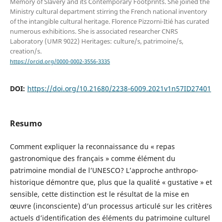
Memory of Slavery and its Contemporary Footprints. She joined the
Ministry cultural department stirring the French national inventory
of the intangible cultural heritage. Florence Pizzorni-Itié has curated
numerous exhibitions. She is associated researcher CNRS
Laboratory (UMR 9022) Heritages: culture/s, patrimoine/s,
creation/s.
https://orcid.org/0000-0002-3556-3335
DOI:
https://doi.org/10.21680/2238-6009.2021v1n57ID27401
Resumo
Comment expliquer la reconnaissance du « repas
gastronomique des français » comme élément du
patrimoine mondial de l’UNESCO? L’approche anthropo-
historique démontre que, plus que la qualité « gustative » et
sensible, cette distinction est le résultat de la mise en
œuvre (inconsciente) d’un processus articulé sur les critères
actuels d’identification des éléments du patrimoine culturel