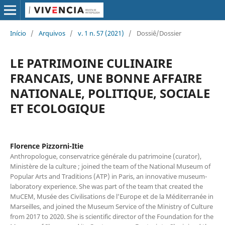
Início
/
Arquivos
/
v. 1 n. 57 (2021)
/
Dossiê/Dossier
LE PATRIMOINE CULINAIRE
FRANCAIS, UNE BONNE AFFAIRE
NATIONALE, POLITIQUE, SOCIALE
ET ECOLOGIQUE
Florence Pizzorni-Itie
Anthropologue, conservatrice générale du patrimoine (curator),
Ministère de la culture ; joined the team of the National Museum of
Popular Arts and Traditions (ATP) in Paris, an innovative museum-
laboratory experience. She was part of the team that created the
MuCEM, Musée des Civilisations de l’Europe et de la Méditerranée in
Marseilles, and joined the Museum Service of the Ministry of Culture
from 2017 to 2020. She is scientific director of the Foundation for the