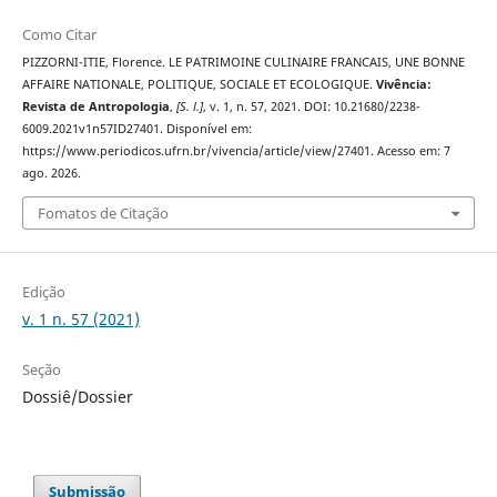
Como Citar
PIZZORNI-ITIE, Florence. LE PATRIMOINE CULINAIRE FRANCAIS, UNE BONNE
AFFAIRE NATIONALE, POLITIQUE, SOCIALE ET ECOLOGIQUE.
Vivência:
Revista de Antropologia
,
[S. l.]
, v. 1, n. 57, 2021. DOI: 10.21680/2238-
6009.2021v1n57ID27401. Disponível em:
https://www.periodicos.ufrn.br/vivencia/article/view/27401. Acesso em: 7
ago. 2026.
Fomatos de Citação
Edição
v. 1 n. 57 (2021)
Seção
Dossiê/Dossier
Submissão