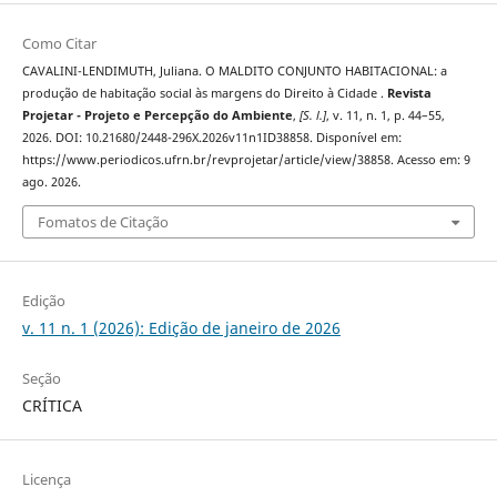
Como Citar
CAVALINI-LENDIMUTH, Juliana. O MALDITO CONJUNTO HABITACIONAL: a
produção de habitação social às margens do Direito à Cidade .
Revista
Projetar - Projeto e Percepção do Ambiente
,
[S. l.]
, v. 11, n. 1, p. 44–55,
2026. DOI: 10.21680/2448-296X.2026v11n1ID38858. Disponível em:
https://www.periodicos.ufrn.br/revprojetar/article/view/38858. Acesso em: 9
ago. 2026.
Fomatos de Citação
Edição
v. 11 n. 1 (2026): Edição de janeiro de 2026
Seção
CRÍTICA
Licença