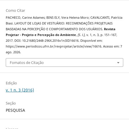
Como Citar
PACHECO, Carine Adames; BINS ELY, Vera Helena Moro; CAVALCANTI, Patrícia
Biasi. LAYOUT DE LOJAS DE VESTUÁRIO: RECOMENDAÇÕES PROJETUAIS
BASEADAS NA PERCEPÇÃO E COMPORTAMENTO DOS USUÁRIOS.
Revista
Projetar - Projeto e Percepção do Ambiente
,
[S. l.]
, v. 1, n. 3, p. 151–167,
2017. DOI: 10.21680/2448-296X.2016v1n3ID16616. Disponível em:
https://www.periodicos.ufrn.br/revprojetar/article/view/16616. Acesso em: 7
ago. 2026.
Fomatos de Citação
Edição
v. 1 n. 3 (2016)
Seção
PESQUISA