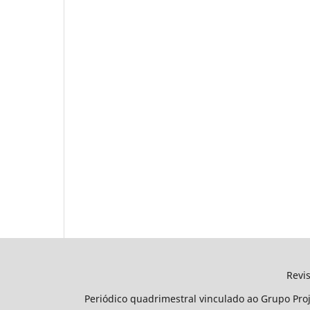
Revista Projetar - Projet
Periódico quadrimestral vinculado ao Grupo Pro