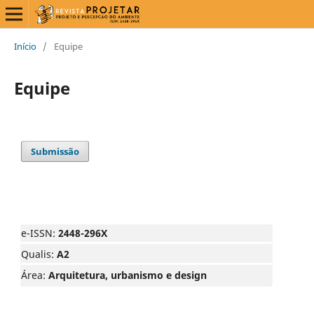
Início
/
Equipe
Equipe
Submissão
e-ISSN:
2448-296X
Qualis:
A2
Área:
Arquitetura, urbanismo e design