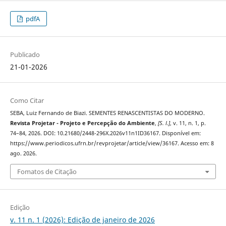
pdfA
Publicado
21-01-2026
Como Citar
SEBA, Luiz Fernando de Biazi. SEMENTES RENASCENTISTAS DO MODERNO.
Revista Projetar - Projeto e Percepção do Ambiente
,
[S. l.]
, v. 11, n. 1, p.
74–84, 2026. DOI: 10.21680/2448-296X.2026v11n1ID36167. Disponível em:
https://www.periodicos.ufrn.br/revprojetar/article/view/36167. Acesso em: 8
ago. 2026.
Fomatos de Citação
Edição
v. 11 n. 1 (2026): Edição de janeiro de 2026