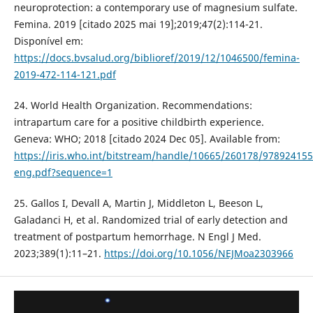
neuroprotection: a contemporary use of magnesium sulfate.
Femina. 2019 [citado 2025 mai 19];2019;47(2):114-21.
Disponível em:
https://docs.bvsalud.org/biblioref/2019/12/1046500/femina-
2019-472-114-121.pdf
24. World Health Organization. Recommendations:
intrapartum care for a positive childbirth experience.
Geneva: WHO; 2018 [citado 2024 Dec 05]. Available from:
https://iris.who.int/bitstream/handle/10665/260178/97892415
eng.pdf?sequence=1
25. Gallos I, Devall A, Martin J, Middleton L, Beeson L,
Galadanci H, et al. Randomized trial of early detection and
treatment of postpartum hemorrhage. N Engl J Med.
2023;389(1):11–21.
https://doi.org/10.1056/NEJMoa2303966