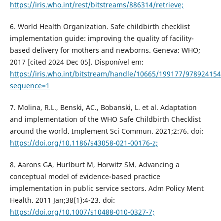
https://iris.who.int/rest/bitstreams/886314/retrieve;
6. World Health Organization. Safe childbirth checklist
implementation guide: improving the quality of facility-
based delivery for mothers and newborns. Geneva: WHO;
2017 [cited 2024 Dec 05]. Disponível em:
https://iris.who.int/bitstream/handle/10665/199177/97892415
sequence=1
7. Molina, R.L., Benski, AC., Bobanski, L. et al. Adaptation
and implementation of the WHO Safe Childbirth Checklist
around the world. Implement Sci Commun. 2021;2:76. doi:
https://doi.org/10.1186/s43058-021-00176-z;
8. Aarons GA, Hurlburt M, Horwitz SM. Advancing a
conceptual model of evidence-based practice
implementation in public service sectors. Adm Policy Ment
Health. 2011 Jan;38(1):4-23. doi:
https://doi.org/10.1007/s10488-010-0327-7;