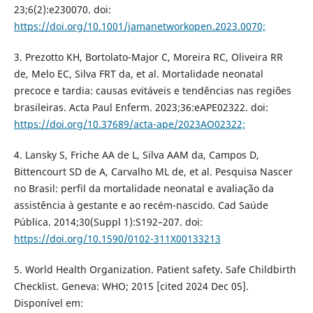
23;6(2):e230070. doi:
https://doi.org/10.1001/jamanetworkopen.2023.0070;
3. Prezotto KH, Bortolato-Major C, Moreira RC, Oliveira RR
de, Melo EC, Silva FRT da, et al. Mortalidade neonatal
precoce e tardia: causas evitáveis e tendências nas regiões
brasileiras. Acta Paul Enferm. 2023;36:eAPE02322. doi:
https://doi.org/10.37689/acta-ape/2023AO02322;
4. Lansky S, Friche AA de L, Silva AAM da, Campos D,
Bittencourt SD de A, Carvalho ML de, et al. Pesquisa Nascer
no Brasil: perfil da mortalidade neonatal e avaliação da
assistência à gestante e ao recém-nascido. Cad Saúde
Pública. 2014;30(Suppl 1):S192–207. doi:
https://doi.org/10.1590/0102-311X00133213
5. World Health Organization. Patient safety. Safe Childbirth
Checklist. Geneva: WHO; 2015 [cited 2024 Dec 05].
Disponível em: