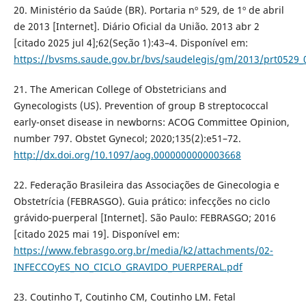
20. Ministério da Saúde (BR). Portaria nº 529, de 1º de abril
de 2013 [Internet]. Diário Oficial da União. 2013 abr 2
[citado 2025 jul 4];62(Seção 1):43–4. Disponível em:
https://bvsms.saude.gov.br/bvs/saudelegis/gm/2013/prt0529_
21. The American College of Obstetricians and
Gynecologists (US). Prevention of group B streptococcal
early-onset disease in newborns: ACOG Committee Opinion,
number 797. Obstet Gynecol; 2020;135(2):e51–72.
http://dx.doi.org/10.1097/aog.0000000000003668
22. Federação Brasileira das Associações de Ginecologia e
Obstetrícia (FEBRASGO). Guia prático: infecções no ciclo
grávido-puerperal [Internet]. São Paulo: FEBRASGO; 2016
[citado 2025 mai 19]. Disponível em:
https://www.febrasgo.org.br/media/k2/attachments/02-
INFECCOyES_NO_CICLO_GRAVIDO_PUERPERAL.pdf
23. Coutinho T, Coutinho CM, Coutinho LM. Fetal