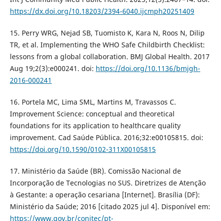
https://dx.doi.org/10.18203/2394-6040.ijcmph20251409
15. Perry WRG, Nejad SB, Tuomisto K, Kara N, Roos N, Dilip
TR, et al. Implementing the WHO Safe Childbirth Checklist:
lessons from a global collaboration. BMJ Global Health. 2017
Aug 19;2(3):e000241. doi:
https://doi.org/10.1136/bmjgh-
2016-000241
16. Portela MC, Lima SML, Martins M, Travassos C.
Improvement Science: conceptual and theoretical
foundations for its application to healthcare quality
improvement. Cad Saúde Pública. 2016;32:e00105815. doi:
https://doi.org/10.1590/0102-311X00105815
17. Ministério da Saúde (BR). Comissão Nacional de
Incorporação de Tecnologias no SUS. Diretrizes de Atenção
à Gestante: a operação cesariana [Internet]. Brasília (DF):
Ministério da Saúde; 2016 [citado 2025 jul 4]. Disponível em:
https://www.gov.br/conitec/pt-