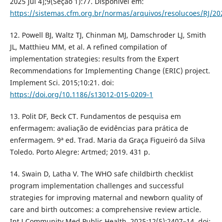
2025 jul 4];9(Seção 1):77. Disponível em:
https://sistemas.cfm.org.br/normas/arquivos/resolucoes/RJ/2
12. Powell BJ, Waltz TJ, Chinman MJ, Damschroder LJ, Smith
JL, Matthieu MM, et al. A refined compilation of
implementation strategies: results from the Expert
Recommendations for Implementing Change (ERIC) project.
Implement Sci. 2015;10:21. doi:
https://doi.org/10.1186/s13012-015-0209-1
13. Polit DF, Beck CT. Fundamentos de pesquisa em
enfermagem: avaliação de evidências para prática de
enfermagem. 9ª ed. Trad. Maria da Graça Figueiró da Silva
Toledo. Porto Alegre: Artmed; 2019. 431 p.
14. Swain D, Latha V. The WHO safe childbirth checklist
program implementation challenges and successful
strategies for improving maternal and newborn quality of
care and birth outcomes: a comprehensive review article.
Int J Community Med Public Health. 2025;12(5):2407–14. doi: