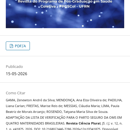
PDF/A
Publicado
15-05-2026
Como Citar
GAMA, Zenewton André da Silva; MENDONÇA, Ana Elza Oliveira de; PADILHA,
Liana Carlan; FREITAS, Marise Reis de; MESSIAS, Cláudia Maria; LIMA, Paula
Beatriz de Morais Arcanjo; ROSENDO, Tatyana Maria Silva de Souza.
ADAPTAÇÃO DA LISTA DE VERIFICAÇÃO PARA O PARTO SEGURO DA OMS EM
QUATRO MATERNIDADES BRASILEIRAS.
Revista Ciência Plural
,
[S. l.]
, v. 12, n.
1, p. e41875, 2026. DOI: 10.21680/2446-7286.2026v12n1ID41875. Disponível