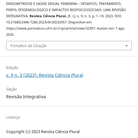
ENDOMETRIOSE E SAÚDE SEXUAL FEMININA – DESAFIOS, TRATAMENTO,
PERFIL EPIDEMIOLÓGICO E IMPACTOS BIOPSICOSSOCIAIS: UMA REVISÃO
INTEGRATIVA.
Revista Ciência Plural
,
[S. l.]
, v. 9, n. 3, p. 1–19, 2023. DOI:
10.21680/2446-7286.2023v9n3ID32957. Disponível em:
https://www.periodicos.ufrn.br/rcp/article/view/32957. Acesso em: 7 ago.
2026.
Fomatos de Citação
Edição
v. 9 n. 3 (2023): Revista Ciência Plural
Seção
Revisão Integrativa
Licença
Copyright (c) 2023 Revista Ciência Plural