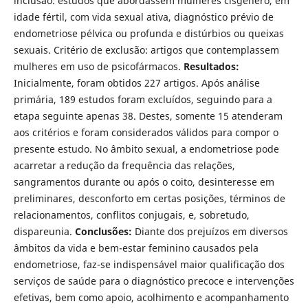
inclusão: estudos que abordassem mulheres cisgênero, em
idade fértil, com vida sexual ativa, diagnóstico prévio de
endometriose pélvica ou profunda e distúrbios ou queixas
sexuais. Critério de exclusão: artigos que contemplassem
mulheres em uso de psicofármacos.
Resultados:
Inicialmente, foram obtidos 227 artigos. Após análise
primária, 189 estudos foram excluídos, seguindo para a
etapa seguinte apenas 38. Destes, somente 15 atenderam
aos critérios e foram considerados válidos para compor o
presente estudo. No âmbito sexual, a endometriose pode
acarretar a redução da frequência das relações,
sangramentos durante ou após o coito, desinteresse em
preliminares, desconforto em certas posições, términos de
relacionamentos, conflitos conjugais, e, sobretudo,
dispareunia.
Conclusões:
Diante dos prejuízos em diversos
âmbitos da vida e bem-estar feminino causados pela
endometriose, faz-se indispensável maior qualificação dos
serviços de saúde para o diagnóstico precoce e intervenções
efetivas, bem como apoio, acolhimento e acompanhamento