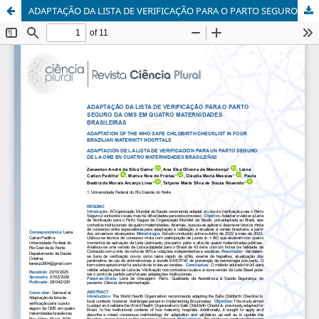
ADAPTAÇÃO DA LISTA DE VERIFICAÇÃO PARA O PARTO SEGURO DA OMS EM QUATRO MATERNIDADES BRASILEIRAS