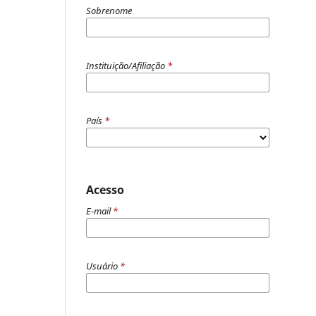
Sobrenome
Instituição/Afiliação
*
País
*
Acesso
E-mail
*
Usuário
*