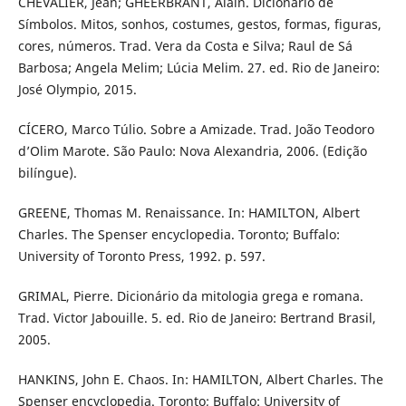
CHEVALIER, Jean; GHEERBRANT, Alain. Dicionário de
Símbolos. Mitos, sonhos, costumes, gestos, formas, figuras,
cores, números. Trad. Vera da Costa e Silva; Raul de Sá
Barbosa; Angela Melim; Lúcia Melim. 27. ed. Rio de Janeiro:
José Olympio, 2015.
CÍCERO, Marco Túlio. Sobre a Amizade. Trad. João Teodoro
d’Olim Marote. São Paulo: Nova Alexandria, 2006. (Edição
bilíngue).
GREENE, Thomas M. Renaissance. In: HAMILTON, Albert
Charles. The Spenser encyclopedia. Toronto; Buffalo:
University of Toronto Press, 1992. p. 597.
GRIMAL, Pierre. Dicionário da mitologia grega e romana.
Trad. Victor Jabouille. 5. ed. Rio de Janeiro: Bertrand Brasil,
2005.
HANKINS, John E. Chaos. In: HAMILTON, Albert Charles. The
Spenser encyclopedia. Toronto; Buffalo: University of