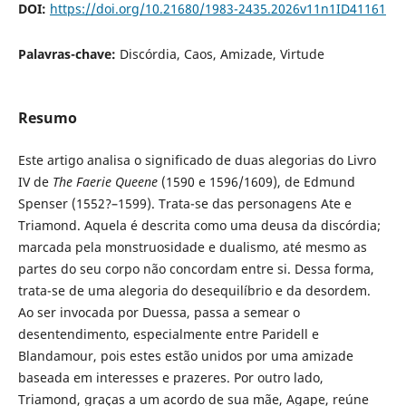
DOI:
https://doi.org/10.21680/1983-2435.2026v11n1ID41161
Palavras-chave:
Discórdia, Caos, Amizade, Virtude
Resumo
Este artigo analisa o significado de duas alegorias do Livro
IV de
The Faerie Queene
(1590 e 1596/1609), de Edmund
Spenser (1552?–1599). Trata-se das personagens Ate e
Triamond. Aquela é descrita como uma deusa da discórdia;
marcada pela monstruosidade e dualismo, até mesmo as
partes do seu corpo não concordam entre si. Dessa forma,
trata-se de uma alegoria do desequilíbrio e da desordem.
Ao ser invocada por Duessa, passa a semear o
desentendimento, especialmente entre Paridell e
Blandamour, pois estes estão unidos por uma amizade
baseada em interesses e prazeres. Por outro lado,
Triamond, graças a um acordo de sua mãe, Agape, reúne