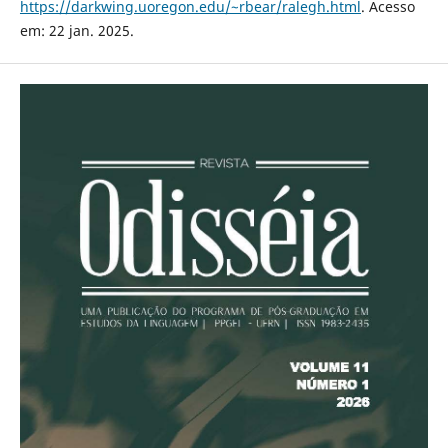
https://darkwing.uoregon.edu/~rbear/ralegh.html
. Acesso
em: 22 jan. 2025.