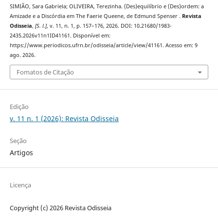
SIMIÃO, Sara Gabriela; OLIVEIRA, Terezinha. (Des)equilíbrio e (Des)ordem: a
Amizade e a Discórdia em The Faerie Queene, de Edmund Spenser .
Revista
Odisseia
,
[S. l.]
, v. 11, n. 1, p. 157–176, 2026. DOI: 10.21680/1983-
2435.2026v11n1ID41161. Disponível em:
https://www.periodicos.ufrn.br/odisseia/article/view/41161. Acesso em: 9
ago. 2026.
Fomatos de Citação
Edição
v. 11 n. 1 (2026): Revista Odisseia
Seção
Artigos
Licença
Copyright (c) 2026 Revista Odisseia