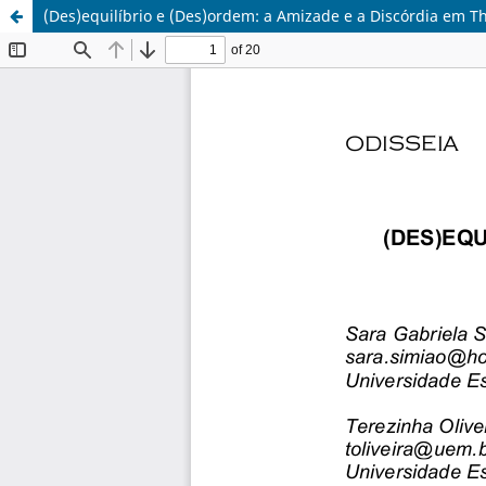
(Des)equilíbrio e (Des)ordem: a Amizade e a Discórdia em 