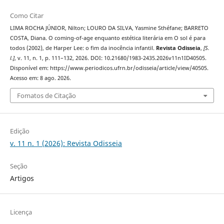
Como Citar
LIMA ROCHA JÚNIOR, Nilton; LOURO DA SILVA, Yasmine Sthéfane; BARRETO
COSTA, Diana. O coming-of-age enquanto estética literária em O sol é para
todos (2002), de Harper Lee: o fim da inocência infantil.
Revista Odisseia
,
[S.
l.]
, v. 11, n. 1, p. 111–132, 2026. DOI: 10.21680/1983-2435.2026v11n1ID40505.
Disponível em: https://www.periodicos.ufrn.br/odisseia/article/view/40505.
Acesso em: 8 ago. 2026.
Fomatos de Citação
Edição
v. 11 n. 1 (2026): Revista Odisseia
Seção
Artigos
Licença