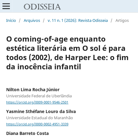
Início
/
Arquivos
/
v. 11 n. 1 (2026): Revista Odisseia
/
Artigos
O coming-of-age enquanto
estética literária em O sol é para
todos (2002), de Harper Lee: o fim
da inocência infantil
Nilton Lima Rocha Júnior
Universidade Federal de Uberlândia
https://orcid.org/0009-0001-9546-2501
Yasmine Sthéfane Louro da Silva
Universidade Estadual do Maranhão
https://orcid.org/0000-0002-4951-3339
Diana Barreto Costa