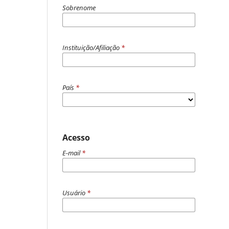
Sobrenome
Instituição/Afiliação
*
País
*
Acesso
E-mail
*
Usuário
*