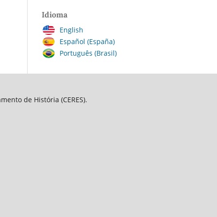
Idioma
English
Español (España)
Português (Brasil)
amento de História (CERES).