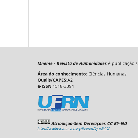
Mneme - Revista de Humanidades
é publicação s
Área do conhecimento
: Ciências Humanas
Qualis/CAPES
:A2
e-ISSN
:1518-3394
Atribuição-Sem Derivações CC BY-ND
https://creativecommons.org/licenses/by-nd/4.0/