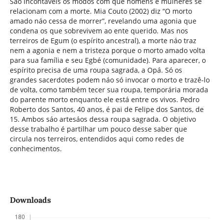
Sáo incontáveis os modos com que homens e mulheres se
relacionam com a morte. Mia Couto (2002) diz “O morto
amado náo cessa de morrer”, revelando uma agonia que
condena os que sobrevivem ao ente querido. Mas nos
terreiros de Egum (o espírito ancestral), a morte náo traz
nem a agonia e nem a tristeza porque o morto amado volta
para sua família e seu Egbé (comunidade). Para aparecer, o
espírito precisa de uma roupa sagrada, a Opá. Só os
grandes sacerdotes podem náo só invocar o morto e trazê-lo
de volta, como também tecer sua roupa, temporária morada
do parente morto enquanto ele está entre os vivos. Pedro
Roberto dos Santos, 40 anos, é pai de Felipe dos Santos, de
15. Ambos sáo artesáos dessa roupa sagrada. O objetivo
desse trabalho é partilhar um pouco desse saber que
circula nos terreiros, entendidos aqui como redes de
conhecimentos.
Downloads