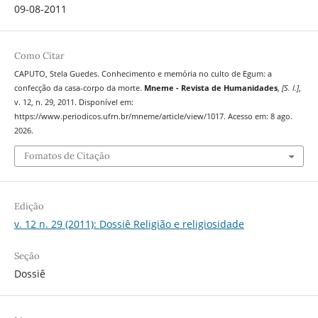
09-08-2011
Como Citar
CAPUTO, Stela Guedes. Conhecimento e memória no culto de Egum: a
confecção da casa-corpo da morte.
Mneme - Revista de Humanidades
,
[S. l.]
,
v. 12, n. 29, 2011. Disponível em:
https://www.periodicos.ufrn.br/mneme/article/view/1017. Acesso em: 8 ago.
2026.
Fomatos de Citação
Edição
v. 12 n. 29 (2011): Dossiê Religião e religiosidade
Seção
Dossiê