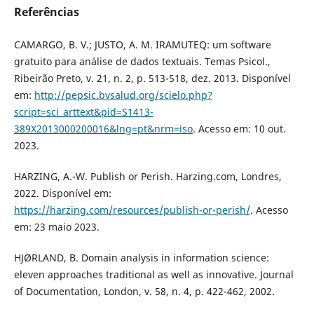
Referências
CAMARGO, B. V.; JUSTO, A. M. IRAMUTEQ: um software
gratuito para análise de dados textuais. Temas Psicol.,
Ribeirão Preto, v. 21, n. 2, p. 513-518, dez. 2013. Disponível
em:
http://pepsic.bvsalud.org/scielo.php?
script=sci_arttext&pid=S1413-
389X2013000200016&lng=pt&nrm=iso
. Acesso em: 10 out.
2023.
HARZING, A.-W. Publish or Perish. Harzing.com, Londres,
2022. Disponível em:
https://harzing.com/resources/publish-or-perish/
. Acesso
em: 23 maio 2023.
HJØRLAND, B. Domain analysis in information science:
eleven approaches traditional as well as innovative. Journal
of Documentation, London, v. 58, n. 4, p. 422-462, 2002.