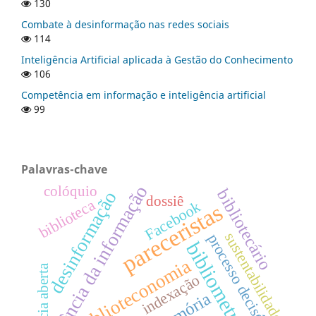
130
Combate à desinformação nas redes sociais
114
Inteligência Artificial aplicada à Gestão do Conhecimento
106
Competência em informação e inteligência artificial
99
Palavras-chave
ciência da informação
colóquio
bibliotecário
desinformação
dossiê
biblioteca
Facebook
pareceristas
sustentabilidade
processo decisório
bibliometria
biblioteconomia
ciência aberta
indexação
memória