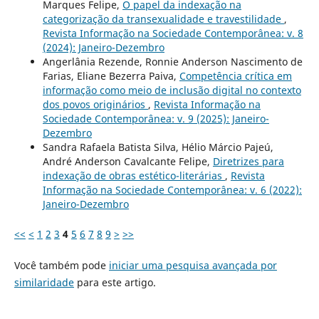
Marques Felipe,
O papel da indexação na
categorização da transexualidade e travestilidade
,
Revista Informação na Sociedade Contemporânea: v. 8
(2024): Janeiro-Dezembro
Angerlânia Rezende, Ronnie Anderson Nascimento de
Farias, Eliane Bezerra Paiva,
Competência crítica em
informação como meio de inclusão digital no contexto
dos povos originários
,
Revista Informação na
Sociedade Contemporânea: v. 9 (2025): Janeiro-
Dezembro
Sandra Rafaela Batista Silva, Hélio Márcio Pajeú,
André Anderson Cavalcante Felipe,
Diretrizes para
indexação de obras estético-literárias
,
Revista
Informação na Sociedade Contemporânea: v. 6 (2022):
Janeiro-Dezembro
<<
<
1
2
3
4
5
6
7
8
9
>
>>
Você também pode
iniciar uma pesquisa avançada por
similaridade
para este artigo.