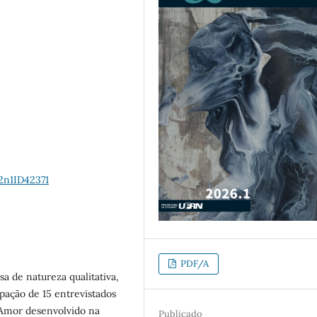
2n1ID42371
PDF/A
a de natureza qualitativa,
ipação de 15 entrevistados
Amor desenvolvido na
Publicado