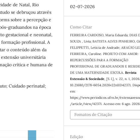
cidade de Natal, Rio
02-07-2026
studo se debruçou através
forms sobre a percepção e
Como Citar
 pós-graduandos na época
uto gestacional e neonatal,
FERREIRA CARDOSO, Maria Eduarda; DIAS 
SOUZA , Lívia; BATISTA ALVES PINHEIRO, Gi
 formação profissional. A
FELIPPETTI, Leticia de Andrade; ARAÚJO L
etar o conteúdo além da
FERREIRA, Caroline. PROJETO COM AMOR:
extensão universitária
REPERCUSSÕES PARA A FORMAÇÃO
rmação crítica e humana de
PROFISSIONAL DE GRADUANDOS E RESID
DE UMA MATERNIDADE ESCOLA.
Revista
Extensão & Sociedade
,
[S. l.]
, v. 22, n. 1, 202
10.21680/2178-6054.2026v22n1ID42371. Disp
uto; Cuidado perinatal;
em:
https://www.periodicos.ufrn.br/extensaoeso
/article/view/42371. Acesso em: 6 ago. 2026
Fomatos de Citação
Edição