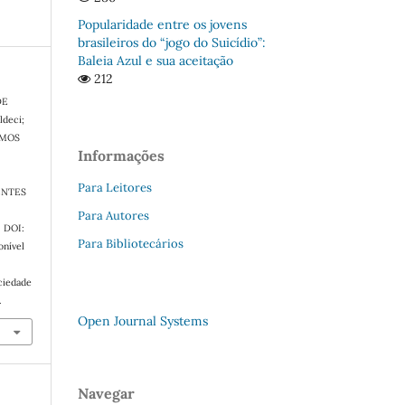
Popularidade entre os jovens
brasileiros do “jogo do Suicídio”:
Baleia Azul e sua aceitação
212
DE
ldeci;
EMOS
Informações
Para Leitores
ENTES
Para Autores
6. DOI:
Para Bibliotecários
onível
ciedade
.
Open Journal Systems
Navegar