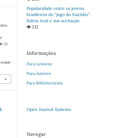
Popularidade entre os jovens
brasileiros do “jogo do Suicídio”:
Baleia Azul e sua aceitação
liny;
212
BA
de
,
[S.
Informações
ciedade
Para Leitores
.
Para Autores
Para Bibliotecários
&
Open Journal Systems
Navegar