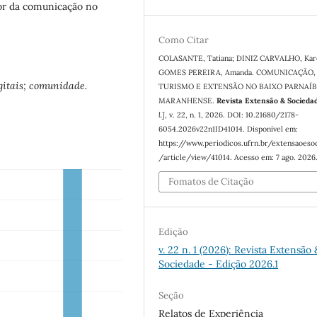
or da comunicação no
Como Citar
COLASANTE, Tatiana; DINIZ CARVALHO, Karo
GOMES PEREIRA, Amanda. COMUNICAÇÃO,
gitais; comunidade.
TURISMO E EXTENSÃO NO BAIXO PARNAÍ
MARANHENSE.
Revista Extensão & Socieda
l.]
, v. 22, n. 1, 2026. DOI: 10.21680/2178-
6054.2026v22n1ID41014. Disponível em:
https://www.periodicos.ufrn.br/extensaoeso
/article/view/41014. Acesso em: 7 ago. 2026
Fomatos de Citação
Edição
v. 22 n. 1 (2026): Revista Extensão 
Sociedade - Edição 2026.1
Seção
Relatos de Experiência