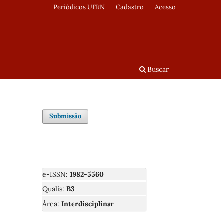
Periódicos UFRN
Cadastro
Acesso
Buscar
Submissão
e-ISSN:
1982-5560
Qualis:
B3
Área:
Interdisciplinar