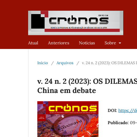
Atual
Anteriores
Notícias
Sobre
Início
/
Arquivos
/
v. 24 n. 2 (2023): OS DILEMA
v. 24 n. 2 (2023): OS DILEM
China em debate
DOI:
https://
Publicado:
09