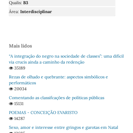
Qualis:
B3
Área:
Interdisciplinar
Mais lidos
“A integração do negro na sociedade de classes”: uma difícil
via crucis ainda a caminho da redenção
35189
Rezas de olhado e quebrante: aspectos simbólicos e
performáticos
20034
Comentando as classifcações de políticas públicas
15131
POEMAS - CONCEIÇÃO EVARISTO
14287
Sexo, amor e interesse entre gringos e garotas em Natal