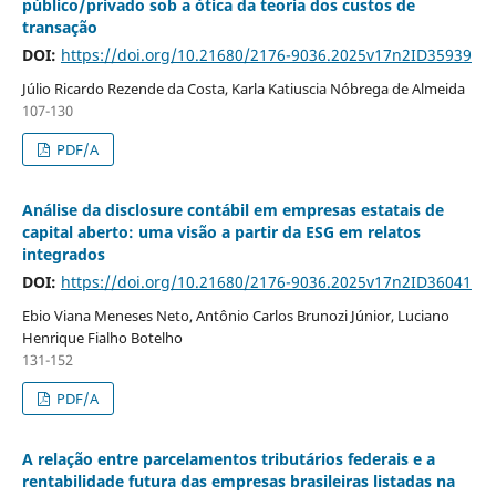
público/privado sob a ótica da teoria dos custos de
transação
DOI:
https://doi.org/10.21680/2176-9036.2025v17n2ID35939
Júlio Ricardo Rezende da Costa, Karla Katiuscia Nóbrega de Almeida
107-130
PDF/A
Análise da disclosure contábil em empresas estatais de
capital aberto: uma visão a partir da ESG em relatos
integrados
DOI:
https://doi.org/10.21680/2176-9036.2025v17n2ID36041
Ebio Viana Meneses Neto, Antônio Carlos Brunozi Júnior, Luciano
Henrique Fialho Botelho
131-152
PDF/A
A relação entre parcelamentos tributários federais e a
rentabilidade futura das empresas brasileiras listadas na