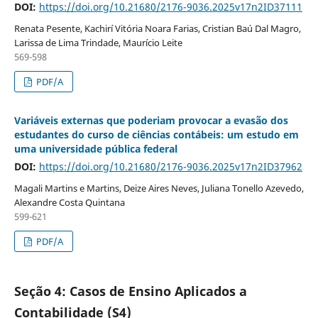
DOI:
https://doi.org/10.21680/2176-9036.2025v17n2ID37111
Renata Pesente, Kachirí Vitória Noara Farias, Cristian Baú Dal Magro,
Larissa de Lima Trindade, Maurício Leite
569-598
PDF/A
Variáveis externas que poderiam provocar a evasão dos
estudantes do curso de ciências contábeis: um estudo em
uma universidade pública federal
DOI:
https://doi.org/10.21680/2176-9036.2025v17n2ID37962
Magali Martins e Martins, Deize Aires Neves, Juliana Tonello Azevedo,
Alexandre Costa Quintana
599-621
PDF/A
Seção 4: Casos de Ensino Aplicados a
Contabilidade (S4)