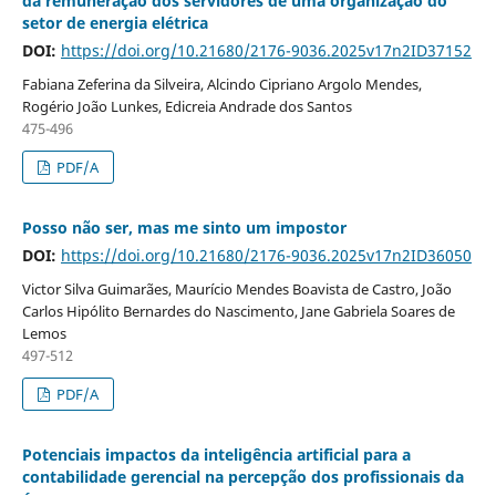
da remuneração dos servidores de uma organização do
setor de energia elétrica
DOI:
https://doi.org/10.21680/2176-9036.2025v17n2ID37152
Fabiana Zeferina da Silveira, Alcindo Cipriano Argolo Mendes,
Rogério João Lunkes, Edicreia Andrade dos Santos
475-496
PDF/A
Posso não ser, mas me sinto um impostor
DOI:
https://doi.org/10.21680/2176-9036.2025v17n2ID36050
Victor Silva Guimarães, Maurício Mendes Boavista de Castro, João
Carlos Hipólito Bernardes do Nascimento, Jane Gabriela Soares de
Lemos
497-512
PDF/A
Potenciais impactos da inteligência artificial para a
contabilidade gerencial na percepção dos profissionais da