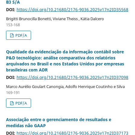
B3 S/A
DOI:
https://doi.org/10.21680/2176-9036.2025v17n2ID35568
Brigitti Brunocilla Bonetti, Viviane Theiss , Kátia Dalcero
153-168
PDF/A
Qualidade da evidenciação da informação contábil sobre
P&D tecnológico: análise comparativa dos relatórios
arquivados no Brasil e nos Estados Unidos por empresas
brasileiras com ADR
DOI:
https://doi.org/10.21680/2176-9036.2025v17n2ID37098
Marco Aurélio Goulart Canongia, Adolfo Henrique Coutinho e Silva
169-191
PDF/A
Associação entre o gerenciamento de resultados e
medidas não GAAP
DOI:
https://doi.org/10.21680/2176-9036.2025v17n2ID37173