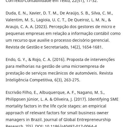
ConTexto-Contabilidade em Texto, 22(51), 17-32.
Duda, E. N., Xavier, D. T. M., De Araújo, S. B., Silva, C. M.,
Valentim, M. S., Lagioia, U. C. T., De Queiroz, L. M. N., &
Araujo, C. A. A. (2023). Percepção dos gestores de micro e
pequenas empresas em relação a informação contábil como
um recurso que auxilie o processo decisório gerencial.
Revista de Gestão e Secretariado, 14(2), 1654-1681.
Endo, G. Y., & Rojo, C. A. (2016). Proposta de intervenções
para melhorias na gestão de uma microempresa de
prestação de serviços mecânicos de automóveis. Revista
Inteligência Competitiva, 6(3), 263-275.
Escrivão Filho, E., Albuquerque, A. F., Nagano, M. S.,
Philippsen Júnior, L. A. & Oliveira, J. (2017). Identifying SME
mortality factors in the life cycle stages: an empirical
approach of relevant factors for small business owner
managers in Brazil. Journal of Global Entrepreneurship
Research, 7(5), DOI: 10.1186/s40497-017-0064-4.