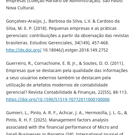
empresas (Coleção Harvard de Administração). São Paulo:
Nova Cultural.
Gonçalves-Araújo, J., Barbosa da Silva, L.V. & Cardoso da
Silva, M. E. P. (2018). Pequenas empresas e as práticas
gerenciais: contribuições a partir da observação das revistas
brasileiras. Estudios Gerenciales, 34(149), 457-468.
http://dx.doi.org/
10.18046/j.estger.2018.149.2752
Guerreiro, R., Cornachione, E. B. Jr., & Soutes, D. O. (2011).
Empresas que se destacam pela qualidade das informações
a seus usuários externos também se destacam pela
utilização de artefatos modernos de contabilidade
gerencial? Revista Contabilidade & Finanças, 22(55), 88-113.
https://doi.org/10.1590/S1519-70772011000100006
Gumieri, L., Pinto, A. R. F., Achcar, J. A., Hermosilla, J. L. G., &
Pinto, R. H. F. (2025). Management factors analysis
associated with the financial performance of Micro and
Small Businesses in Barretos (SP). International Journal of