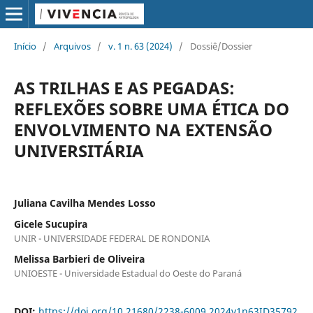
Início
/
Arquivos
/
v. 1 n. 63 (2024)
/
Dossiê/Dossier
AS TRILHAS E AS PEGADAS:
REFLEXÕES SOBRE UMA ÉTICA DO
ENVOLVIMENTO NA EXTENSÃO
UNIVERSITÁRIA
Juliana Cavilha Mendes Losso
Gicele Sucupira
UNIR - UNIVERSIDADE FEDERAL DE RONDONIA
Melissa Barbieri de Oliveira
UNIOESTE - Universidade Estadual do Oeste do Paraná
DOI:
https://doi.org/10.21680/2238-6009.2024v1n63ID35792