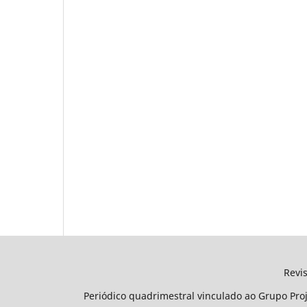
Revista Projetar - Projet
Periódico quadrimestral vinculado ao Grupo Pro