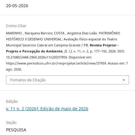
20-05-2026
Como Citar
MARINHO , Narayana Barrios; COSTA , Angelina Dias Leão. PATRIMÔNIO
HISTÓRICO X DESENHO UNIVERSAL: Avaliação físico-espacial do Teatro
Municipal Severino Cabral em Campina Grande / PB.
Revista Projetar -
Projeto e Percepção do Ambiente
,
[S. l.]
, v. 11, n. 2, p. 177–192, 2026. DOI:
10.21680/2448-296X.2026v11n2ID37959. Disponível em:
https://www.periodicos.ufrn.br/revprojetar/article/view/37959. Acesso em: 7
ago. 2026.
Fomatos de Citação
Edição
v. 11 n. 2 (2026): Edição de maio de 2026
Seção
PESQUISA