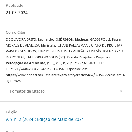
Publicado
21-05-2024
Como Citar
DE OLIVEIRA BRITO, Leonardo; JOSÉ RIGON, Matheus; GABBI POLLI, Paula;
MORAES DE ALMEIDA, Maristela. JUHANI PALLASMAA E O ATO DE PROJETAR
PARA OS SENTIDOS: ENSAIO DE UMA INTERVENÇÃO PAISAGÍSTICA NA PRAIA
DO PONTAL, EM FLORIANÓPOLIS (SC).
Revista Projetar - Projeto e
Percepção do Ambiente
,
[S. l.]
, v. 9, n. 2, p. 217–232, 2024. DOI:
10.21680/2448-296X.2024v9n2ID32154. Disponível em:
https://www.periodicos.ufrn.br/revprojetar/article/view/32154. Acesso em: 6
ago. 2026.
Fomatos de Citação
Edição
v. 9 n. 2 (2024): Edição de Maio de 2024