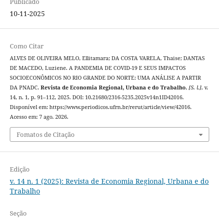
Publicado
10-11-2025
Como Citar
ALVES DE OLIVEIRA MELO, Ellitamara; DA COSTA VARELA, Thaise; DANTAS
DE MACEDO, Luziene. A PANDEMIA DE COVID-19 E SEUS IMPACTOS
SOCIOECONÔMICOS NO RIO GRANDE DO NORTE: UMA ANÁLISE A PARTIR
DA PNADC.
Revista de Economia Regional, Urbana e do Trabalho
,
[S. l.]
, v.
14, n. 1, p. 91–112, 2025. DOI: 10.21680/2316-5235.2025v14n1ID42016.
Disponível em: https://www.periodicos.ufrn.br/rerut/article/view/42016.
Acesso em: 7 ago. 2026.
Fomatos de Citação
Edição
v. 14 n. 1 (2025): Revista de Economia Regional, Urbana e do
Trabalho
Seção