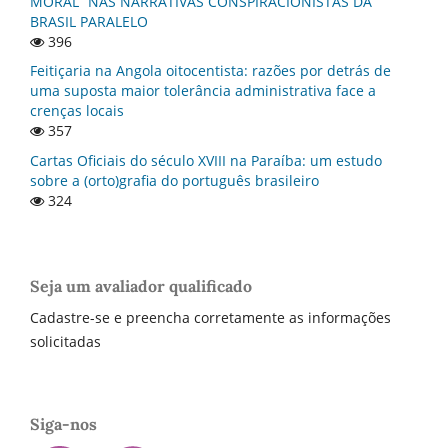
MORAL” NAS NARRATIVAS CONSPIRACIONISTAS DA
BRASIL PARALELO
396
Feitiçaria na Angola oitocentista: razões por detrás de
uma suposta maior tolerância administrativa face a
crenças locais
357
Cartas Oficiais do século XVIII na Paraí­ba: um estudo
sobre a (orto)grafia do português brasileiro
324
Seja um avaliador qualificado
Cadastre-se e preencha corretamente as informações
solicitadas
Siga-nos