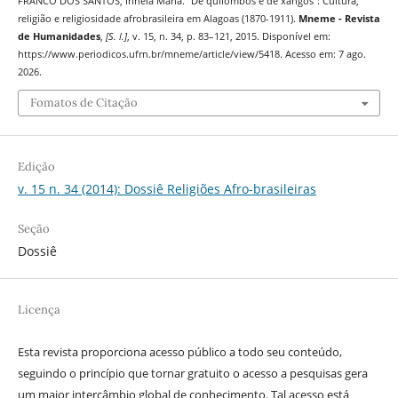
FRANCO DOS SANTOS, Irineia Maria. “De quilombos e de xangôs”: Cultura,
religião e religiosidade afrobrasileira em Alagoas (1870-1911).
Mneme - Revista
de Humanidades
,
[S. l.]
, v. 15, n. 34, p. 83–121, 2015. Disponível em:
https://www.periodicos.ufrn.br/mneme/article/view/5418. Acesso em: 7 ago.
2026.
Fomatos de Citação
Edição
v. 15 n. 34 (2014): Dossiê Religiões Afro-brasileiras
Seção
Dossiê
Licença
Esta revista proporciona acesso público a todo seu conteúdo,
seguindo o princípio que tornar gratuito o acesso a pesquisas gera
um maior intercâmbio global de conhecimento. Tal acesso está