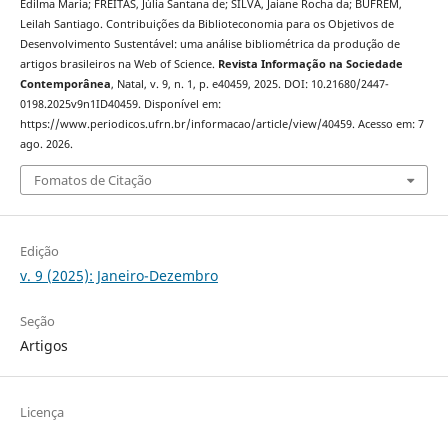
Edilma Maria; FREITAS, Júlia Santana de; SILVA, Jaiane Rocha da; BUFREM,
Leilah Santiago. Contribuições da Biblioteconomia para os Objetivos de
Desenvolvimento Sustentável: uma análise bibliométrica da produção de
artigos brasileiros na Web of Science.
Revista Informação na Sociedade
Contemporânea
, Natal, v. 9, n. 1, p. e40459, 2025. DOI: 10.21680/2447-
0198.2025v9n1ID40459. Disponível em:
https://www.periodicos.ufrn.br/informacao/article/view/40459. Acesso em: 7
ago. 2026.
Fomatos de Citação
Edição
v. 9 (2025): Janeiro-Dezembro
Seção
Artigos
Licença