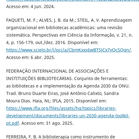
Acesso em: 4 jun. 2024.
FAQUETI, M. F.; ALVES, J. B. da M.; STEIL, A. V. Aprendizagem
organizacional em bibliotecas acadêmicas: uma revisão
sistemática. Perspectivas em Ciência da Informação, v. 21, n.
4, p. 156-179, out./dez. 2016. Disponível em:
https://www.scielo.br/j/pci/a/CbmKxxs6wBTSJCx7yQc5Qqn/
.
Acesso em: 6 abr. 2025.
FEDERAÇÃO INTERNACIONAL DE ASSOCIAÇÕES E
INSTITUIÇÕES BIBLIOTECÁRIAS. Conjunto de ferramentas:
as bibliotecas e a implementação da Agenda 2030 da ONU.
Trad. Bruno Duarte Eiras, José Antônio Calixto, Sandra
Moura Dias. Haia, NL: IFLA, 2015. Disponível em:
https://www.ifla.org/files/assets/hq/topics/libraries-
development/documents/libraries-un-2030-agenda-toolkit-
pt.pdf
. Acesso em: 31 ago. 2025.
FERREIRA, F. B. A biblioterapia como instrumento de