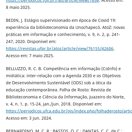
https://periodicos.fgv.br/rap/article/view/7656
. Acesso em:
8 maio 2025.
BEDIN, J. Estágio supervisionado em época de Covid 19:
experiência da biblioteconomia da Unochapecó. AtoZ: novas
práticas em informação e conhecimento, v. 9, n. 2, p. 241-
247, 2020. Disponível em:
https://revistas.ufpr.br/atoz/article/view/76155/42606
.
Acesso em: 7 maio 2025.
BELLUZZO, R. C. B. Competência em informação (CoInfo) e
midiática: inter-relação com a Agenda 2030 e os Objetivos
de Desenvolvimento Sustentável (ODS) sob a ótica da
educação contemporânea. Folha de Rosto: Revista de
Biblioteconomia e Ciência da Informação, Juazeiro do Norte,
v. 4, n. 1, p. 15-24, jan./jun. 2018. Disponível em:
https://periodicos.ufca.edu.br/ojs/index.php/folhaderosto/arti
Acesso em: 3 jun. 2024.
BERNARDINO, M. C. R.; BASTOS, O. C.; DANTAS, C. C. de C.;