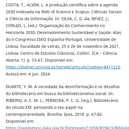
COSTA, T.; ALVIM, L. A produção científica sobre a agenda
2030 indexada na Web of Science e Scopus: Ciências Sociais
e Ciência da Informação. In: SILVA, C. G. da; REVEZ, J.;
CORUJO, L. (ed.). Organização do Conhecimento no
Horizonte 2030: Desenvolvimento Sustentável e Saúde: Atas
do V Congresso ISKO Espanha-Portugal, Universidade de
Lisboa. Faculdade de Letras, 25 e 26 de novembro de 2021.
Lisboa: Centro de Estudos Clássicos, Colibri. (CA – Ciência
Aberta; 1). p. 53-67. Disponível em:
https://dialnet.unirioja.es/servlet/articulo?codigo=8411223
.
Acesso em: 4 jun. 2024.
DUARTE, Y. M. A sociedade da desinformação e os desafios
do bibliotecário em busca da biblioteconomia social. In:
RIBEIRO, A. C. M. L.; FERREIRA, P. C. G. (org.). Bibliotecário
do século XXI: pensando o seu papel na
contemporaneidade. Brasília: Ipea, 2018. p. 67-82.
Disponível em:
https://repositorio.ipea.gov.br/bitstream/11058/8298/3/Biblio