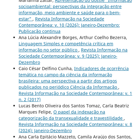
Marianna Zattar,
Apresentação do dossiê “Informação
socioambiental: perspectivas da integração entre
informação, meio ambiente e saúde para o bem-
estar”
,
Revista Informação na Sociedade
Contemporânea: v. 10 (2026): Janeiro-Dezembro:
Publicação continua
Ana Lúcia Alexandre Borges, Arthur Coelho Bezerra,
Linguagem Simples e competência crítica em
informação no setor público
,
Revista Informação na
Sociedade Contemporânea: v. 9 (2025): Janeiro-
Dezembro
Caio César Delfino Cunha,
Indicadores de ocorrência
temática no campo da ciência da informação
brasileira: uma perspectiva a partir dos artigos
publicados no periódico Ciência da Informação
,
Revista Informação na Sociedade Contemporânea: v. 1
n. 2 (2017)
Lucas Bento Oliveira dos Santos Tomaz, Carla Beatriz
Marques Felipe,
O papel da indexação na
categorização da transexualidade e travestilidade
,
Revista Informação na Sociedade Contemporânea: v. 8
(2024): Janeiro-Dezembro
Ana Carla Epitácio Mazzeto, Camila Araújo dos Santos,