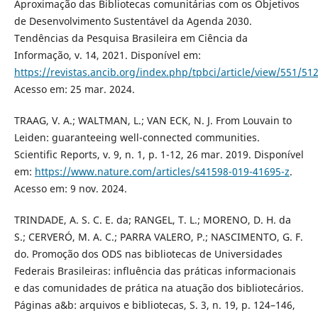
Aproximação das Bibliotecas comunitárias com os Objetivos
de Desenvolvimento Sustentável da Agenda 2030.
Tendências da Pesquisa Brasileira em Ciência da
Informação, v. 14, 2021. Disponível em:
https://revistas.ancib.org/index.php/tpbci/article/view/551/51
Acesso em: 25 mar. 2024.
TRAAG, V. A.; WALTMAN, L.; VAN ECK, N. J. From Louvain to
Leiden: guaranteeing well-connected communities.
Scientific Reports, v. 9, n. 1, p. 1-12, 26 mar. 2019. Disponível
em:
https://www.nature.com/articles/s41598-019-41695-z
.
Acesso em: 9 nov. 2024.
TRINDADE, A. S. C. E. da; RANGEL, T. L.; MORENO, D. H. da
S.; CERVERÓ, M. A. C.; PARRA VALERO, P.; NASCIMENTO, G. F.
do. Promoção dos ODS nas bibliotecas de Universidades
Federais Brasileiras: influência das práticas informacionais
e das comunidades de prática na atuação dos bibliotecários.
Páginas a&b: arquivos e bibliotecas, S. 3, n. 19, p. 124–146,