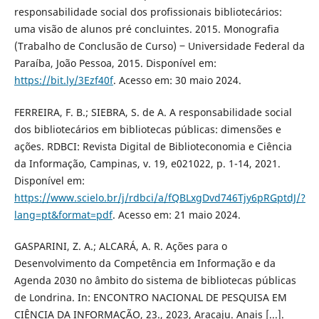
responsabilidade social dos profissionais bibliotecários:
uma visão de alunos pré concluintes. 2015. Monografia
(Trabalho de Conclusão de Curso) ‒ Universidade Federal da
Paraíba, João Pessoa, 2015. Disponível em:
https://bit.ly/3Ezf40f
. Acesso em: 30 maio 2024.
FERREIRA, F. B.; SIEBRA, S. de A. A responsabilidade social
dos bibliotecários em bibliotecas públicas: dimensões e
ações. RDBCI: Revista Digital de Biblioteconomia e Ciência
da Informação, Campinas, v. 19, e021022, p. 1-14, 2021.
Disponível em:
https://www.scielo.br/j/rdbci/a/fQBLxgDvd746Tjy6pRGptdJ/?
lang=pt&format=pdf
. Acesso em: 21 maio 2024.
GASPARINI, Z. A.; ALCARÁ, A. R. Ações para o
Desenvolvimento da Competência em Informação e da
Agenda 2030 no âmbito do sistema de bibliotecas públicas
de Londrina. In: ENCONTRO NACIONAL DE PESQUISA EM
CIÊNCIA DA INFORMAÇÃO, 23., 2023, Aracaju. Anais [...].