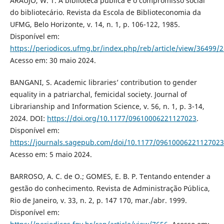
ARAUJO, W. T. A biblioteca pública e o compromisso social
do bibliotecário. Revista da Escola de Biblioteconomia da
UFMG, Belo Horizonte, v. 14, n. 1, p. 106-122, 1985.
Disponível em:
https://periodicos.ufmg.br/index.php/reb/article/view/36499/
Acesso em: 30 maio 2024.
BANGANI, S. Academic libraries’ contribution to gender
equality in a patriarchal, femicidal society. Journal of
Librarianship and Information Science, v. 56, n. 1, p. 3-14,
2024. DOI:
https://doi.org/10.1177/09610006221127023
.
Disponível em:
https://journals.sagepub.com/doi/10.1177/09610006221127023
Acesso em: 5 maio 2024.
BARROSO, A. C. de O.; GOMES, E. B. P. Tentando entender a
gestão do conhecimento. Revista de Administração Pública,
Rio de Janeiro, v. 33, n. 2, p. 147 170, mar./abr. 1999.
Disponível em: