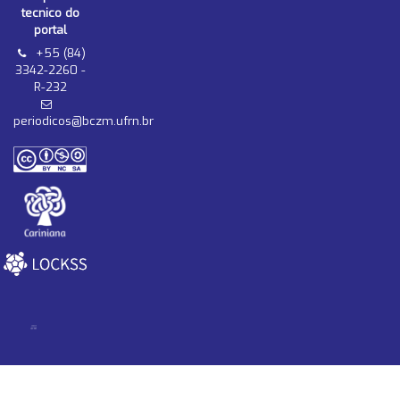
tecnico do
portal
+55 (84)
3342-2260 -
R-232
periodicos@bczm.ufrn.br