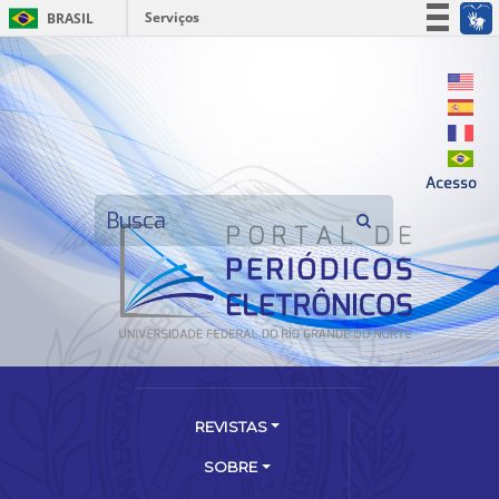
Serviços
BRASIL
Simplifique!
Participe
Acesso à informação
Legislação
Acesso
Canais
REVISTAS
SOBRE