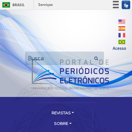
Serviços
BRASIL
Simplifique!
Participe
Acesso à informação
Legislação
Acesso
Canais
REVISTAS
SOBRE