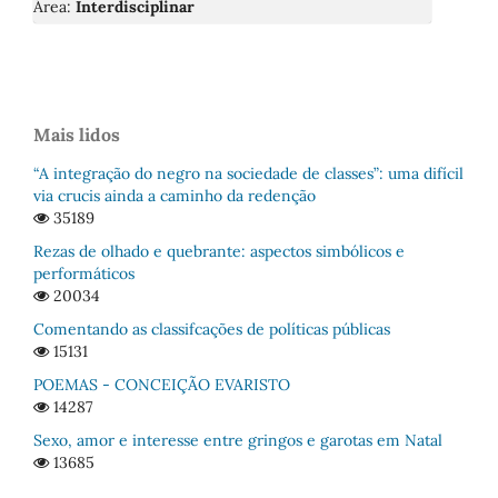
Área:
Interdisciplinar
Mais lidos
“A integração do negro na sociedade de classes”: uma difícil
via crucis ainda a caminho da redenção
35189
Rezas de olhado e quebrante: aspectos simbólicos e
performáticos
20034
Comentando as classifcações de políticas públicas
15131
POEMAS - CONCEIÇÃO EVARISTO
14287
Sexo, amor e interesse entre gringos e garotas em Natal
13685