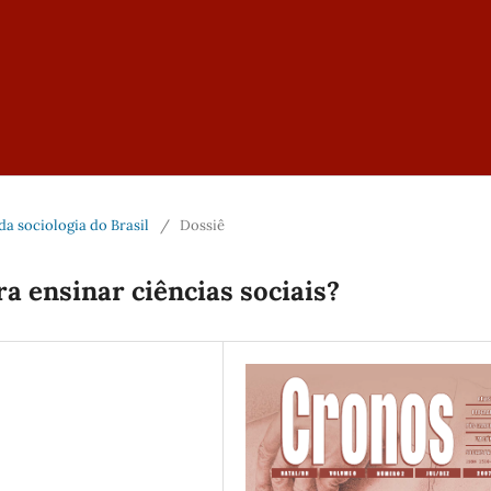
 da sociologia do Brasil
/
Dossiê
a ensinar ciências sociais?