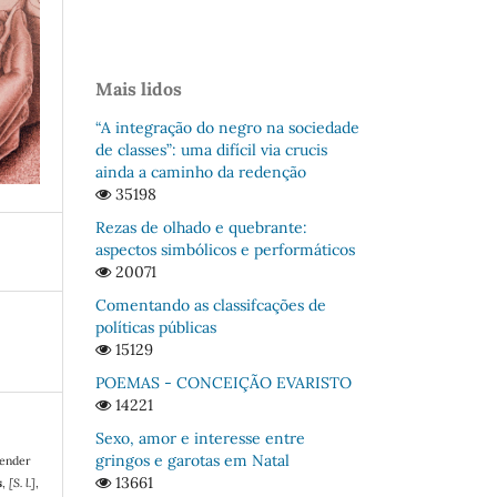
Mais lidos
“A integração do negro na sociedade
de classes”: uma difícil via crucis
ainda a caminho da redenção
35198
Rezas de olhado e quebrante:
aspectos simbólicos e performáticos
20071
Comentando as classifcações de
políticas públicas
15129
POEMAS - CONCEIÇÃO EVARISTO
14221
Sexo, amor e interesse entre
gringos e garotas em Natal
render
13661
s
,
[S. l.]
,