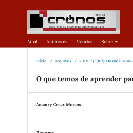
Atual
Anteriores
Notícias
Sobre
Início
/
Arquivos
/
v. 8 n. 2 (2007): Dossiê Ensino
O que temos de aprender par
Amaury Cesar Moraes
Resumo