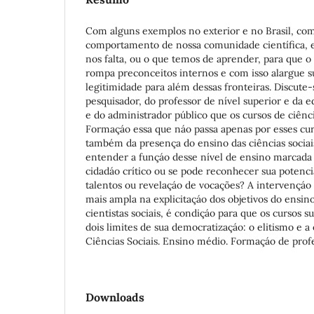
Com alguns exemplos no exterior e no Brasil, co
comportamento de nossa comunidade científica, 
nos falta, ou o que temos de aprender, para que o 
rompa preconceitos internos e com isso alargue su
legitimidade para além dessas fronteiras. Discute
pesquisador, do professor de nível superior e da e
e do administrador público que os cursos de ciênci
Formaçáo essa que náo passa apenas por esses cu
também da presença do ensino das ciências sociai
entender a funçáo desse nível de ensino marcada
cidadáo crítico ou se pode reconhecer sua potenci
talentos ou revelaçáo de vocações? A intervençáo
mais ampla na explicitaçáo dos objetivos do ensin
cientistas sociais, é condiçáo para que os cursos 
dois limites de sua democratizaçáo: o elitismo e a
Ciências Sociais. Ensino médio. Formaçáo de prof
Downloads