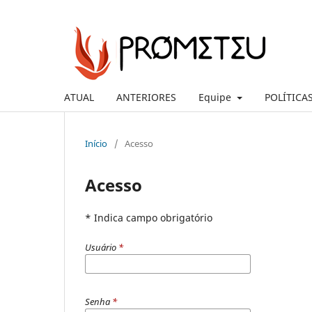
ATUAL
ANTERIORES
Equipe
POLÍTICA
Início
/
Acesso
Acesso
* Indica campo obrigatório
Usuário
*
Senha
*