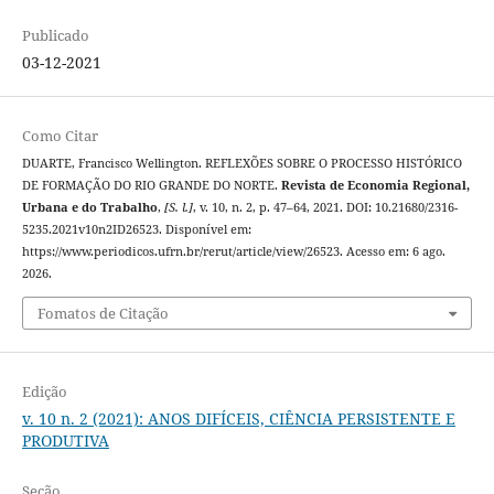
Publicado
03-12-2021
Como Citar
DUARTE, Francisco Wellington. REFLEXÕES SOBRE O PROCESSO HISTÓRICO
DE FORMAÇÃO DO RIO GRANDE DO NORTE.
Revista de Economia Regional,
Urbana e do Trabalho
,
[S. l.]
, v. 10, n. 2, p. 47–64, 2021. DOI: 10.21680/2316-
5235.2021v10n2ID26523. Disponível em:
https://www.periodicos.ufrn.br/rerut/article/view/26523. Acesso em: 6 ago.
2026.
Fomatos de Citação
Edição
v. 10 n. 2 (2021): ANOS DIFÍCEIS, CIÊNCIA PERSISTENTE E
PRODUTIVA
Seção