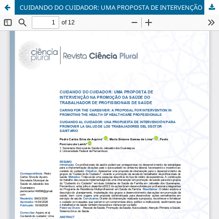
CUIDANDO DO CUIDADOR: UMA PROPOSTA DE INTERVENÇÃO NA PROMOÇÃO DA SAÚDE DO TRABALHADOR DE PROFISSIONAIS DE SAÚDE