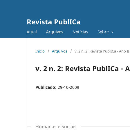
Revista PublICa
Atual
Arquivos
Notícias
Sobre
Início
/
Arquivos
/
v. 2 n. 2: Revista PublICa - Ano II
v. 2 n. 2: Revista PublICa - 
Publicado:
29-10-2009
Humanas e Sociais