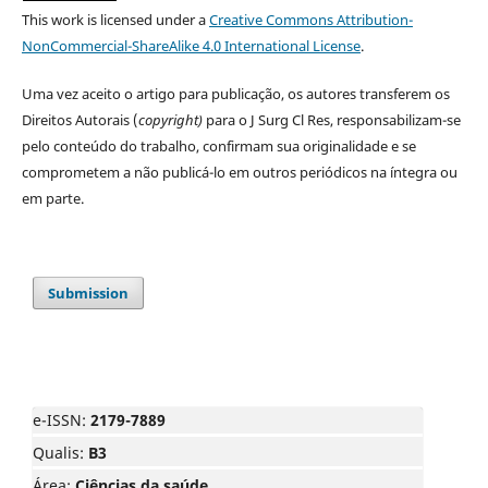
This work is licensed under a
Creative Commons Attribution-
NonCommercial-ShareAlike 4.0 International License
.
Uma vez aceito o artigo para publicação, os autores transferem os
Direitos Autorais (
copyright)
para o J Surg Cl Res, responsabilizam-se
pelo conteúdo do trabalho, confirmam sua originalidade e se
comprometem a não publicá-lo em outros periódicos na íntegra ou
em parte.
Submission
e-ISSN:
2179-7889
Qualis:
B3
Área:
Ciências da saúde