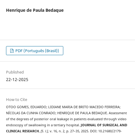
Henrique de Paula Bedaque
PDF (Português (Brasil))
Published
22-12-2025
How to Cite
OTOO GOMES, EDUARDO; LIDIANE MARIA DE BRITO MACEDO FERREIRA;
NÍCOLAS DA CUNHA CONRADO; HENRIQUE DE PAULA BEDAQUE. Assessment
of the degrees of posterior oral leakage in patients evaluated through video
endoscopy of swallowing in a tertiary hospital.
JOURNAL OF SURGICAL AND
CLINICAL RESEARCH
,
[S. l.]
, v. 16, n. 2, p. 27–35, 2025. DOI: 10.21680/2179-