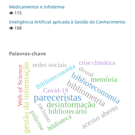
Medicamentos e Infodemia
115
Inteligência Artificial aplicada à Gestão do Conhecimento
108
Palavras-chave
crise climática
redes sociais
gestão da informação
Biblioteconomia
Web of Science
dossiê
biblioteconomia
memória
bibliometria
Covid-19
pareceristas
desinformação
racismo
acesso aberto
bibliotecário
policrise
biblioteca