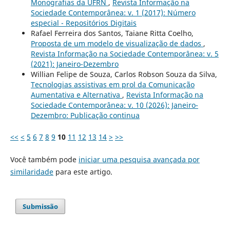
Monografias da UFRN
,
Revista Informação na
Sociedade Contemporânea: v. 1 (2017): Número
especial - Repositórios Digitais
Rafael Ferreira dos Santos, Taiane Ritta Coelho,
Proposta de um modelo de visualização de dados
,
Revista Informação na Sociedade Contemporânea: v. 5
(2021): Janeiro-Dezembro
Willian Felipe de Souza, Carlos Robson Souza da Silva,
Tecnologias assistivas em prol da Comunicação
Aumentativa e Alternativa
,
Revista Informação na
Sociedade Contemporânea: v. 10 (2026): Janeiro-
Dezembro: Publicação continua
<<
<
5
6
7
8
9
10
11
12
13
14
>
>>
Você também pode
iniciar uma pesquisa avançada por
similaridade
para este artigo.
Submissão