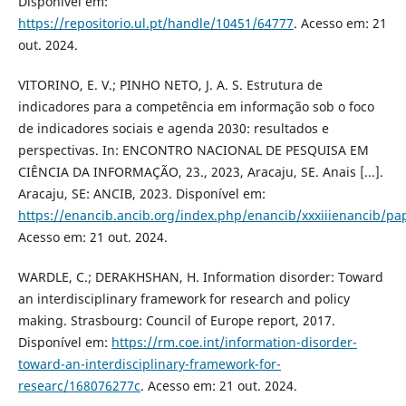
Disponível em:
https://repositorio.ul.pt/handle/10451/64777
. Acesso em: 21
out. 2024.
VITORINO, E. V.; PINHO NETO, J. A. S. Estrutura de
indicadores para a competência em informação sob o foco
de indicadores sociais e agenda 2030: resultados e
perspectivas. In: ENCONTRO NACIONAL DE PESQUISA EM
CIÊNCIA DA INFORMAÇÃO, 23., 2023, Aracaju, SE. Anais [...].
Aracaju, SE: ANCIB, 2023. Disponível em:
https://enancib.ancib.org/index.php/enancib/xxxiiienancib/pa
Acesso em: 21 out. 2024.
WARDLE, C.; DERAKHSHAN, H. Information disorder: Toward
an interdisciplinary framework for research and policy
making. Strasbourg: Council of Europe report, 2017.
Disponível em:
https://rm.coe.int/information-disorder-
toward-an-interdisciplinary-framework-for-
researc/168076277c
. Acesso em: 21 out. 2024.