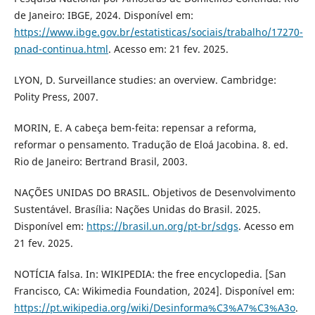
de Janeiro: IBGE, 2024. Disponível em:
https://www.ibge.gov.br/estatisticas/sociais/trabalho/17270-
pnad-continua.html
. Acesso em: 21 fev. 2025.
LYON, D. Surveillance studies: an overview. Cambridge:
Polity Press, 2007.
MORIN, E. A cabeça bem-feita: repensar a reforma,
reformar o pensamento. Tradução de Eloá Jacobina. 8. ed.
Rio de Janeiro: Bertrand Brasil, 2003.
NAÇÕES UNIDAS DO BRASIL. Objetivos de Desenvolvimento
Sustentável. Brasília: Nações Unidas do Brasil. 2025.
Disponível em:
https://brasil.un.org/pt-br/sdgs
. Acesso em
21 fev. 2025.
NOTÍCIA falsa. In: WIKIPEDIA: the free encyclopedia. [San
Francisco, CA: Wikimedia Foundation, 2024]. Disponível em:
https://pt.wikipedia.org/wiki/Desinforma%C3%A7%C3%A3o
.