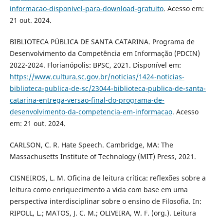
informacao-disponivel-para-download-gratuito
. Acesso em:
21 out. 2024.
BIBLIOTECA PÚBLICA DE SANTA CATARINA. Programa de
Desenvolvimento da Competência em Informação (PDCIN)
2022-2024. Florianópolis: BPSC, 2021. Disponível em:
https://www.cultura.sc.gov.br/noticias/1424-noticias-
biblioteca-publica-de-sc/23044-biblioteca-publica-de-santa-
catarina-entrega-versao-final-do-programa-de-
desenvolvimento-da-competencia-em-informacao
. Acesso
em: 21 out. 2024.
CARLSON, C. R. Hate Speech. Cambridge, MA: The
Massachusetts Institute of Technology (MIT) Press, 2021.
CISNEIROS, L. M. Oficina de leitura crítica: reflexões sobre a
leitura como enriquecimento a vida com base em uma
perspectiva interdisciplinar sobre o ensino de Filosofia. In:
RIPOLL, L.; MATOS, J. C. M.; OLIVEIRA, W. F. (org.). Leitura