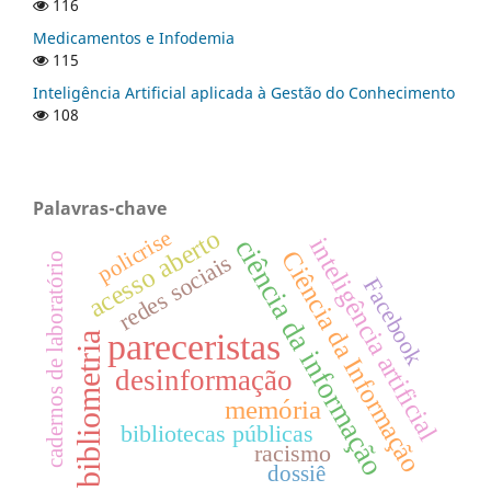
116
Medicamentos e Infodemia
115
Inteligência Artificial aplicada à Gestão do Conhecimento
108
Palavras-chave
acesso aberto
policrise
inteligência artificial
ciência da informação
Ciência da Informação
redes sociais
cadernos de laboratório
Facebook
pareceristas
bibliometria
desinformação
memória
bibliotecas públicas
racismo
dossiê