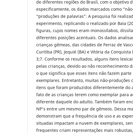
de diferentes regiões do Brasil, com o objetivo de
especificamente, os dados marcados como “não
“produções de palavras”. A pesquisa foi realiz
experimento, replicando o realizado por Baia (
figuras, cujos nomes eram monossílabos, dissíla
diferentes posições acentuais. Os dados analisa
crianças gêmeas, das cidades de Ferraz de Vascon
Curitiba (PR), Jequié (BA) e Vitória da Conquista
3;7. Conforme os resultados, alguns itens lexic
pelas crianças, devido ao não reconhecimento d
o que significa que esses itens não fazem part
exemplares. Entretanto, muitas não-produções 
itens que foram produzidos diferentemente do a
fato de as crianças terem como exemplar para a
diferente daquele do adulto. Também foram enc
NP's entre um mesmo par de gêmeos. Dessa man
demonstram que a frequência de uso e as exper
situadas impactam a nuvem de exemplares, sen
frequentes criam representações mais robustas,