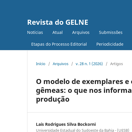
Revista do GELNE
Notícias
Atual
Arquivos
Submissões
Etapas do Processo Editorial
Periodicidade
Início
/
Arquivos
/
v. 28 n. 1 (2026)
/
Artigos
O modelo de exemplares e o
gêmeas: o que nos informa
produção
Laís Rodrigues Silva Bockorni
Universidade Estadual do Sudoeste da Bahia - (UESB)