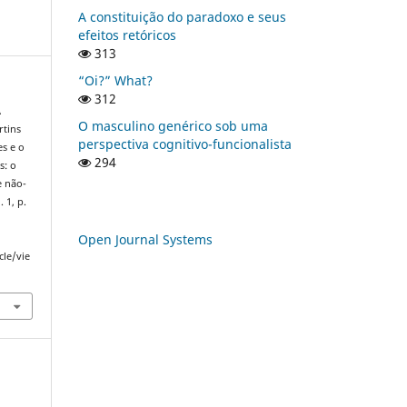
A constituição do paradoxo e seus
efeitos retóricos
313
“Oi?” What?
312
A
O masculino genérico sob uma
rtins
perspectiva cognitivo-funcionalista
s e o
294
s: o
e não-
. 1, p.
Open Journal Systems
cle/vie