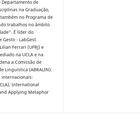
no Departamento de
isciplinas na Graduação,
ua também no Programa de
ndo trabalhos no âmbito
ade". É líder do
e Gesto - LabGest
lian Ferrari (UFRJ) e
(sediado na UCLA e na
rdena a Comissão de
de Linguística (ABRALIN).
 internacionais:
ICLA), International
g and Applying Metaphor