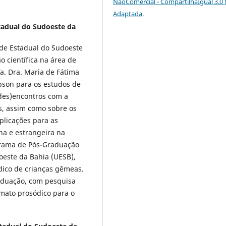
NãoComercial - CompartilhaIgual 3.0
Adaptada
.
tadual do Sudoeste da
de Estadual do Sudoeste
o científica na área de
a. Dra. Maria de Fátima
obson para os estudos de
(des)encontros com a
s, assim como sobre os
plicações para as
a e estrangeira na
grama de Pós-Graduação
oeste da Bahia (UESB),
ico de crianças gêmeas.
duação, com pesquisa
rmato prosódico para o