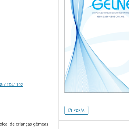
28n1ID41192
PDF/A
exical de crianças gêmeas