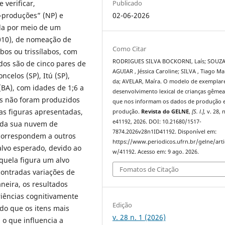
 verificar,
Publicado
-produções” (NP) e
02-06-2026
ada por meio de um
2010), de nomeação de
Como Citar
bos ou trissílabos, com
RODRIGUES SILVA BOCKORNI, Laís; SOUZ
dos são de cinco pares de
AGUIAR , Jéssica Caroline; SILVA , Tiago Ma
celos (SP), Itú (SP),
da; AVELAR, Maíra. O modelo de exemplare
 (BA), com idades de 1;6 a
desenvolvimento lexical de crianças gêmea
ais não foram produzidos
que nos informam os dados de produção 
as figuras apresentadas,
produção.
Revista do GELNE
,
[S. l.]
, v. 28, n
e41192, 2026. DOI: 10.21680/1517-
e da sua nuvem de
7874.2026v28n1ID41192. Disponível em:
correspondem a outros
https://www.periodicos.ufrn.br/gelne/arti
lvo esperado, devido ao
w/41192. Acesso em: 9 ago. 2026.
quela figura um alvo
Fomatos de Citação
ontradas variações de
eira, os resultados
iências cognitivamente
Edição
do que os itens mais
v. 28 n. 1 (2026)
 o que influencia a