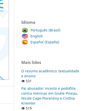
Idioma
Português (Brasil)
English
Español (España)
Mais lidos
O resumo acadêmico: textualidade
e ensino
531
Pai abusador: incesto e pedofilia
contra meninas em Gisèle Pineau,
Nicole Cage-Florentiny e Cinthia
Kriemler
519