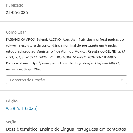
Publicado
25-06-2026
Como Citar
FABIANO CAMPOS, Sulemi; ALCINO, Abel. As influências morfossintáticas do
cokwe na estrutura da concordância nominal do português em Angola:
estudo aplicado ao Magistério 4 de Abril do Moxico.
Revista do GELNE
,
[S. l.]
,
v. 28, n. 1, p. e40977 , 2026. DOI: 10.21680/1517-7874.2026v28n1ID40977.
Disponível em: https://www.periodicos.ufrn.br/gelne/article/view/40977.
Acesso em: 9 ago. 2026.
Fomatos de Citação
Edição
v. 28 n. 1 (2026)
Seção
Dossiê temático: Ensino de Língua Portuguesa em contextos