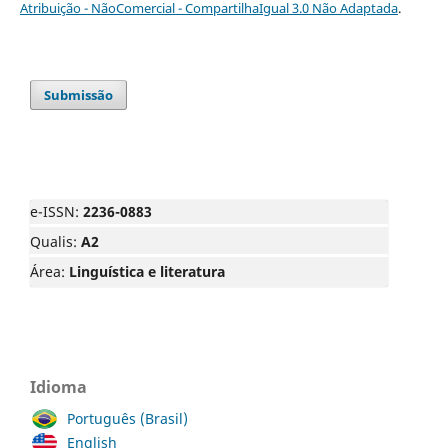
Atribuição - NãoComercial - CompartilhaIgual 3.0 Não Adaptada
.
Submissão
e-ISSN:
2236-0883
Qualis:
A2
Área:
Linguística e literatura
Idioma
Português (Brasil)
English