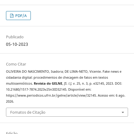
PDF/A
Publicado
05-10-2023
Como Citar
OLIVEIRA DO NASCIMENTO, Isadora; DE LIMA-NETO, Vicente. Fake news e
cidadania digital: procedimentos de checagem de fatos em textos
multissemióticos.
Revista do GELNE
,
[S. l.]
, v. 25, n. 3, p. e32145, 2023. DOI:
10.21680/1517-7874.2023v25n3ID32145. Disponível em:
https://www.periodicos.ufrn.br/gelne/article/view/32145. Acesso em: 6 ago.
2026.
Fomatos de Citação
Edição