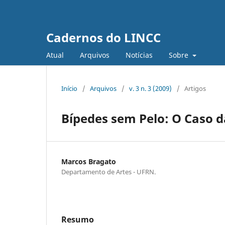
Cadernos do LINCC
Atual
Arquivos
Notícias
Sobre
Início
/
Arquivos
/
v. 3 n. 3 (2009)
/
Artigos
Bípedes sem Pelo: O Caso 
Marcos Bragato
Departamento de Artes - UFRN.
Resumo