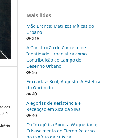
Mais lidos
Mão Branca: Matrizes Míticas do
Urbano
215
A Construção do Conceito de
Identidade Urbanística como
Contribuição ao Campo do
Desenho Urbano
56
Em cartaz: Boal, Augusto. A Estética
do Oprimido
40
Alegorias de Resistência e
so das
Recepção em Xica da Silva
. 3, p.
40
Da Imagética Sonora Wagneriana:
cle/vie
O Nascimento do Eterno Retorno
no Espírito da Música