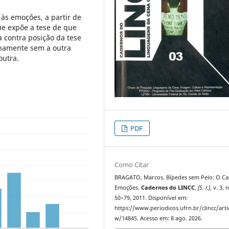
 às emoções, a partir de
e expõe a tese de que
a contra posição da tese
namente sem a outra
outra.
PDF
Como Citar
BRAGATO, Marcos. Bípedes sem Pelo: O Ca
Emoções.
Cadernos do LINCC
,
[S. l.]
, v. 3, n
50–79, 2011. Disponível em:
https://www.periodicos.ufrn.br/clincc/arti
w/14845. Acesso em: 8 ago. 2026.